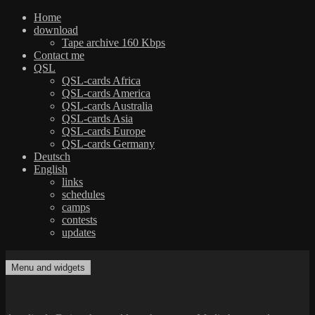
Home
download
Tape archive 160 Kbps
Contact me
QSL
QSL-cards Africa
QSL-cards America
QSL-cards Australia
QSL-cards Asia
QSL-cards Europe
QSL-cards Germany
Deutsch
English
links
schedules
camps
contests
updates
Skip
to
Menu and widgets
dxradio.de
DXing the world on shortwave
content