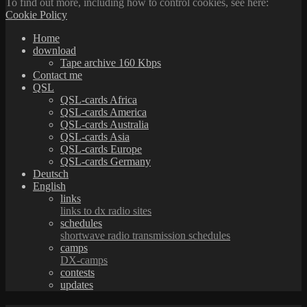
To find out more, including how to control cookies, see here:
Cookie Policy
Home
download
Tape archive 160 Kbps
Contact me
QSL
QSL-cards Africa
QSL-cards America
QSL-cards Australia
QSL-cards Asia
QSL-cards Europe
QSL-cards Germany
Deutsch
English
links
links to dx radio sites
schedules
shortwave radio transmission schedules
camps
DX-camps
contests
updates