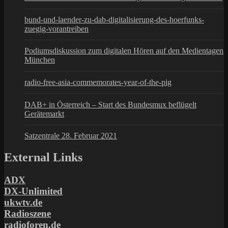
bund-und-laender-zu-dab-digitalisierung-des-hoerfunks-
zuegig-vorantreiben
Podiumsdiskussion zum digitalen Hören auf den Medientagen
München
radio-free-asia-commemorates-year-of-the-pig
DAB+ in Österreich – Start des Bundesmux beflügelt
Gerätemarkt
Satzentrale 28. Februar 2021
External Links
ADX
DX-Unlimited
ukwtv.de
Radioszene
radioforen.de