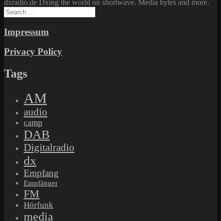
dxradio.de Dxing the world on shortwave. Media bytes and more.
Search
for:
Impressum
Privacy Policy
Tags
AM
audio
camp
DAB
Digitalradio
dx
Empfang
Empfänger
FM
Hörfunk
media