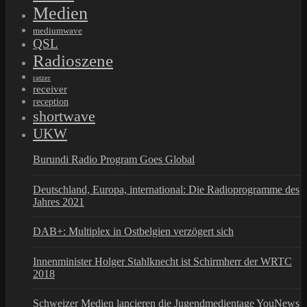
Medien
mediumwave
QSL
Radioszene
ratzer
receiver
reception
shortwave
UKW
Burundi Radio Program Goes Global
Deutschland, Europa, international: Die Radioprogramme des
Jahres 2021
DAB+: Multiplex in Ostbelgien verzögert sich
Innenminister Holger Stahlknecht ist Schirmherr der WRTC
2018
Schweizer Medien lancieren die Jugendmedientage YouNews