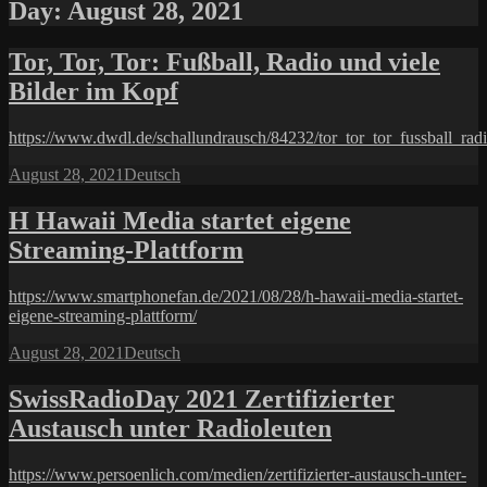
Day:
August 28, 2021
Tor, Tor, Tor: Fußball, Radio und viele
Bilder im Kopf
https://www.dwdl.de/schallundrausch/84232/tor_tor_tor_fussball_ra
Posted
Categories
August 28, 2021
Deutsch
on
H Hawaii Media startet eigene
Streaming-Plattform
https://www.smartphonefan.de/2021/08/28/h-hawaii-media-startet-
eigene-streaming-plattform/
Posted
Categories
August 28, 2021
Deutsch
on
SwissRadioDay 2021 Zertifizierter
Austausch unter Radioleuten
https://www.persoenlich.com/medien/zertifizierter-austausch-unter-