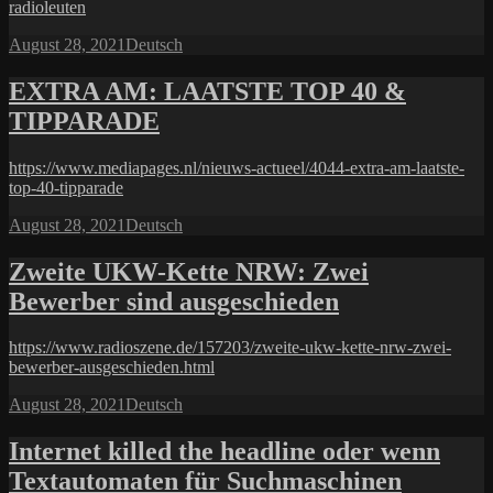
radioleuten
Posted
Categories
August 28, 2021
Deutsch
on
EXTRA AM: LAATSTE TOP 40 &
TIPPARADE
https://www.mediapages.nl/nieuws-actueel/4044-extra-am-laatste-
top-40-tipparade
Posted
Categories
August 28, 2021
Deutsch
on
Zweite UKW-Kette NRW: Zwei
Bewerber sind ausgeschieden
https://www.radioszene.de/157203/zweite-ukw-kette-nrw-zwei-
bewerber-ausgeschieden.html
Posted
Categories
August 28, 2021
Deutsch
on
Internet killed the headline oder wenn
Textautomaten für Suchmaschinen