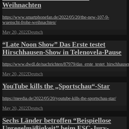
Weihnachten
https://www.smartphonefan.de/2022/05/20/the-new-107-9-
wuenscht-frohe-weihnachten/
Posted
Categories
May 20, 2022
Deutsch
on
“Late Noon Show” Das Erste testet
Hirschhausen-Show in Telenovela-Pause
https://www.dwdl.de/nachrichten/87979/das_erste_testet_hirschhaus
Posted
Categories
May 20, 2022
Deutsch
on
YouTube kills the „Sportschau“-Star
https://meedia.de/2022/05/20/youtube-kills-the-sportschau-star/
Posted
Categories
May 20, 2022
Deutsch
on
Sechs Länder betroffen “Beispiellose
Unregelmäßigkeit” beim ESC-Jury-