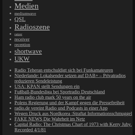
Medien
mediumwave
QSL
Radioszene
ratzer
receiver
reception
shortwave
UKW
Radio Teheran entschuldigt sich bei Funkamateuren
Niederlande: Lokalsender setzen auf DAB+ – Privatradios
reduzieren Sendeleistung
USA: KPAN stellt Sendungen ein
Fußball-Bundesliga bei Sportradio Deutschland
Ham radio club mark 50 years on the air
Polens Regierung und der Kampf gegen die Pressefreiheit
radio.de vereint Radio und Podcasts in einer App
Wegen Druck aus Nordkorea :Straftat Informationsschmuggel
FAKE NEWS Die Wahrheit im Netz
Capital Radio: The Christmas Chart of 1973 with Kerry Juby.
Recorded 4/1/81