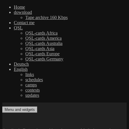
Home
download
Tape archive 160 Kbps
Contact me
QSL
QSL-cards Africa
QSL-cards America
QSL-cards Australia
QSL-cards Asia
QSL-cards Europe
QSL-cards Germany
Deutsch
English
links
schedules
camps
contests
updates
Skip
to
Menu and widgets
dxradio.de
DXing the world on shortwave
content