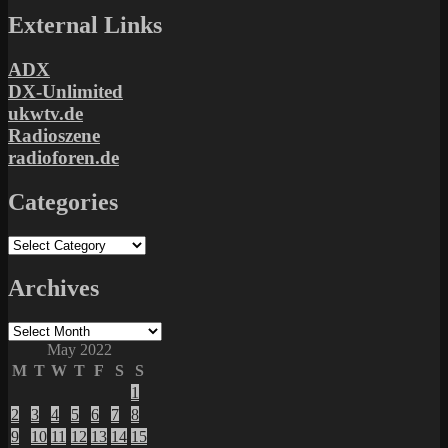
External Links
ADX
DX-Unlimited
ukwtv.de
Radioszene
radioforen.de
Categories
Categories
Archives
Archives
May 2022
M
T
W
T
F
S
S
1
2
3
4
5
6
7
8
9
10
11
12
13
14
15