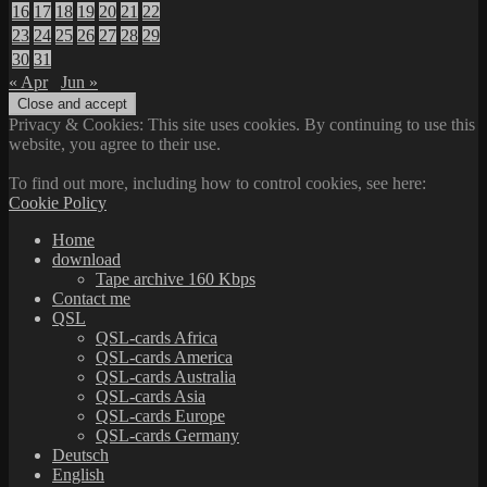
16
17
18
19
20
21
22
23
24
25
26
27
28
29
30
31
« Apr
Jun »
Privacy & Cookies: This site uses cookies. By continuing to use this
website, you agree to their use.
To find out more, including how to control cookies, see here:
Cookie Policy
Home
download
Tape archive 160 Kbps
Contact me
QSL
QSL-cards Africa
QSL-cards America
QSL-cards Australia
QSL-cards Asia
QSL-cards Europe
QSL-cards Germany
Deutsch
English