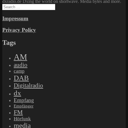
dxradio.de Dxing the world on shortwave. Media bytes and more.
Search
for:
Impressum
Privacy Policy
Tags
AM
audio
camp
DAB
Digitalradio
dx
Empfang
Empfänger
FM
Hörfunk
media