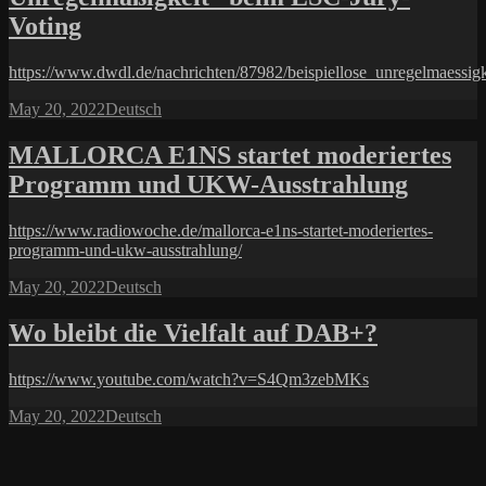
Voting
https://www.dwdl.de/nachrichten/87982/beispiellose_unregelmaessig
Posted
Categories
May 20, 2022
Deutsch
on
MALLORCA E1NS startet moderiertes
Programm und UKW-Ausstrahlung
https://www.radiowoche.de/mallorca-e1ns-startet-moderiertes-
programm-und-ukw-ausstrahlung/
Posted
Categories
May 20, 2022
Deutsch
on
Wo bleibt die Vielfalt auf DAB+?
https://www.youtube.com/watch?v=S4Qm3zebMKs
Posted
Categories
May 20, 2022
Deutsch
on