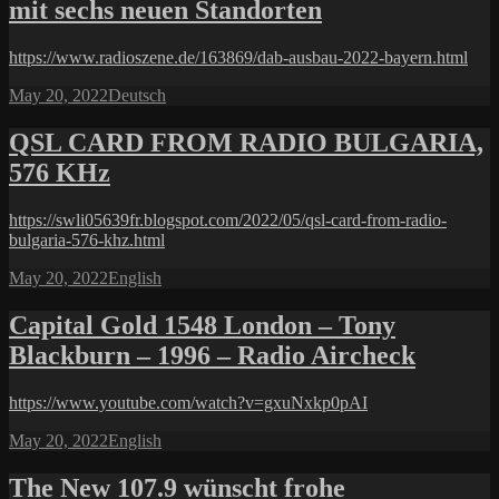
mit sechs neuen Standorten
https://www.radioszene.de/163869/dab-ausbau-2022-bayern.html
Posted
Categories
May 20, 2022
Deutsch
on
QSL CARD FROM RADIO BULGARIA,
576 KHz
https://swli05639fr.blogspot.com/2022/05/qsl-card-from-radio-
bulgaria-576-khz.html
Posted
Categories
May 20, 2022
English
on
Capital Gold 1548 London – Tony
Blackburn – 1996 – Radio Aircheck
https://www.youtube.com/watch?v=gxuNxkp0pAI
Posted
Categories
May 20, 2022
English
on
The New 107.9 wünscht frohe