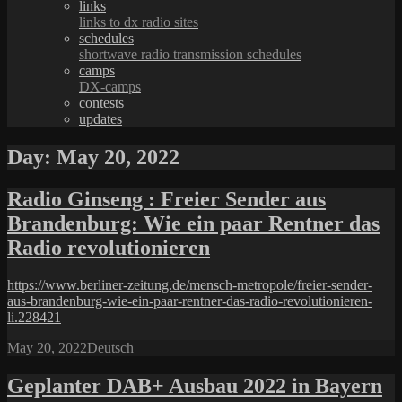
links
links to dx radio sites
schedules
shortwave radio transmission schedules
camps
DX-camps
contests
updates
Day:
May 20, 2022
Radio Ginseng : Freier Sender aus
Brandenburg: Wie ein paar Rentner das
Radio revolutionieren
https://www.berliner-zeitung.de/mensch-metropole/freier-sender-
aus-brandenburg-wie-ein-paar-rentner-das-radio-revolutionieren-
li.228421
Posted
Categories
May 20, 2022
Deutsch
on
Geplanter DAB+ Ausbau 2022 in Bayern