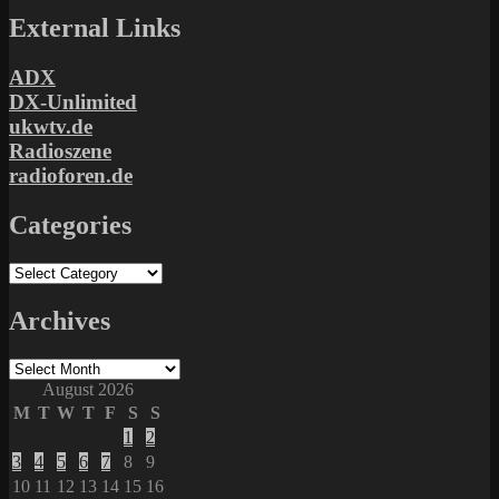
External Links
ADX
DX-Unlimited
ukwtv.de
Radioszene
radioforen.de
Categories
Categories
Archives
Archives
August 2026
M
T
W
T
F
S
S
1
2
3
4
5
6
7
8
9
10
11
12
13
14
15
16