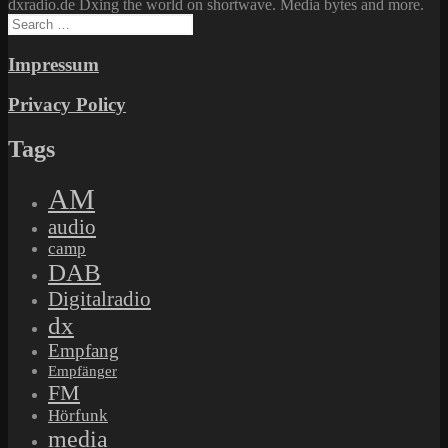
dxradio.de Dxing the world on shortwave. Media bytes and more.
Search
for:
Impressum
Privacy Policy
Tags
AM
audio
camp
DAB
Digitalradio
dx
Empfang
Empfänger
FM
Hörfunk
media