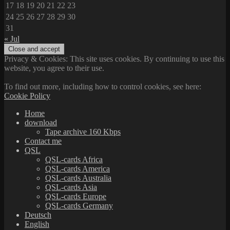
17
18
19
20
21
22
23
24
25
26
27
28
29
30
31
« Jul
Privacy & Cookies: This site uses cookies. By continuing to use this
website, you agree to their use.
To find out more, including how to control cookies, see here:
Cookie Policy
Home
download
Tape archive 160 Kbps
Contact me
QSL
QSL-cards Africa
QSL-cards America
QSL-cards Australia
QSL-cards Asia
QSL-cards Europe
QSL-cards Germany
Deutsch
English