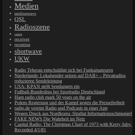
Medien
mediumwave
QSL
Radioszene
ratzer
receiver
reception
shortwave
UKW
Radio Teheran entschuldigt sich bei Funkamateuren
Niederlande: Lokalsender setzen auf DAB+ – Privatradios
reduzieren Sendeleistung
USA: KPAN stellt Sendungen ein
Fußball-Bundesliga bei Sportradio Deutschland
Ham radio club mark 50 years on the air
Polens Regierung und der Kampf gegen die Pressefreiheit
radio.de vereint Radio und Podcasts in einer App
Wegen Druck aus Nordkorea :Straftat Informationsschmuggel
FAKE NEWS Die Wahrheit im Netz
Capital Radio: The Christmas Chart of 1973 with Kerry Juby.
Recorded 4/1/81