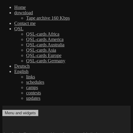
Home
download
Tape archive 160 Kbps
Contact me
QSL
QSL-cards Africa
QSL-cards America
QSL-cards Australia
QSL-cards Asia
QSL-cards Europe
QSL-cards Germany
Deutsch
English
links
schedules
camps
contests
updates
Skip
to
Menu and widgets
dxradio.de
DXing the world on shortwave
content