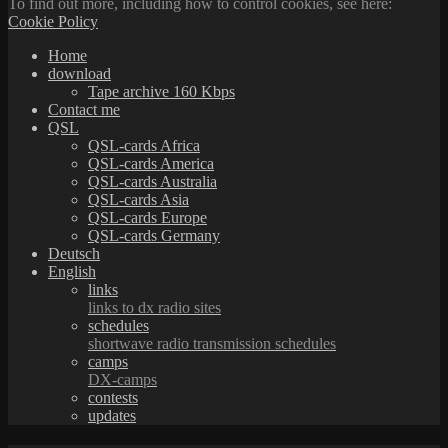
To find out more, including how to control cookies, see here:
Cookie Policy
Home
download
Tape archive 160 Kbps
Contact me
QSL
QSL-cards Africa
QSL-cards America
QSL-cards Australia
QSL-cards Asia
QSL-cards Europe
QSL-cards Germany
Deutsch
English
links
links to dx radio sites
schedules
shortwave radio transmission schedules
camps
DX-camps
contests
updates