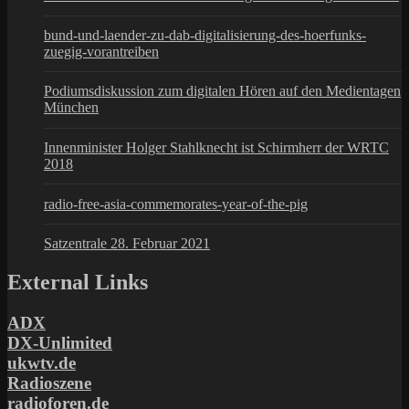
bund-und-laender-zu-dab-digitalisierung-des-hoerfunks-
zuegig-vorantreiben
Podiumsdiskussion zum digitalen Hören auf den Medientagen
München
Innenminister Holger Stahlknecht ist Schirmherr der WRTC
2018
radio-free-asia-commemorates-year-of-the-pig
Satzentrale 28. Februar 2021
External Links
ADX
DX-Unlimited
ukwtv.de
Radioszene
radioforen.de