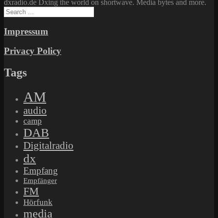
dxradio.de Dxing the world on shortwave. Media bytes and more.
Search
for:
Impressum
Privacy Policy
Tags
AM
audio
camp
DAB
Digitalradio
dx
Empfang
Empfänger
FM
Hörfunk
media