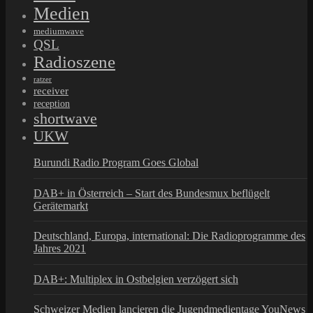
Medien
mediumwave
QSL
Radioszene
ratzer
receiver
reception
shortwave
UKW
Burundi Radio Program Goes Global
DAB+ in Österreich – Start des Bundesmux beflügelt
Gerätemarkt
Deutschland, Europa, international: Die Radioprogramme des
Jahres 2021
DAB+: Multiplex in Ostbelgien verzögert sich
Schweizer Medien lancieren die Jugendmedientage YouNews