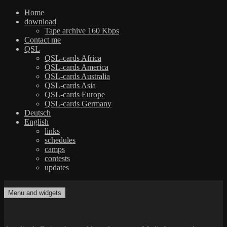
Home
download
Tape archive 160 Kbps
Contact me
QSL
QSL-cards Africa
QSL-cards America
QSL-cards Australia
QSL-cards Asia
QSL-cards Europe
QSL-cards Germany
Deutsch
English
links
schedules
camps
contests
updates
Skip
to
Menu and widgets
dxradio.de
DXing the world on shortwave
content