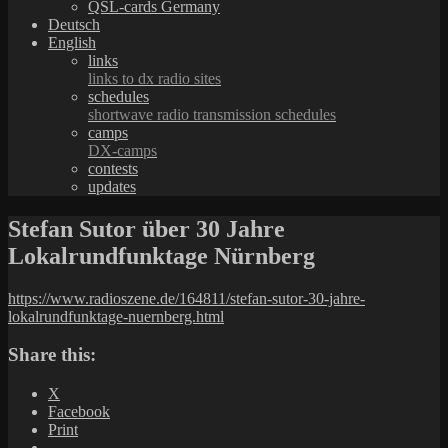
QSL-cards Germany
Deutsch
English
links
links to dx radio sites
schedules
shortwave radio transmission schedules
camps
DX-camps
contests
updates
Stefan Sutor über 30 Jahre
Lokalrundfunktage Nürnberg
https://www.radioszene.de/164811/stefan-sutor-30-jahre-
lokalrundfunktage-nuernberg.html
Share this:
X
Facebook
Print