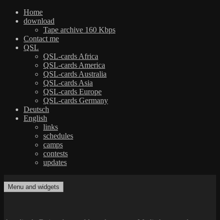
Home
download
Tape archive 160 Kbps
Contact me
QSL
QSL-cards Africa
QSL-cards America
QSL-cards Australia
QSL-cards Asia
QSL-cards Europe
QSL-cards Germany
Deutsch
English
links
schedules
camps
contests
updates
Skip
to
Menu and widgets
dxradio.de
DXing the world on shortwave
content