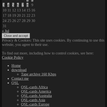
3
4
5
6
7
8
9
10
11
12
13
14
15
16
17
18
19
20
21
22
23
24
25
26
27
28
29
30
31
« Jul
Privacy & Cookies: This site uses cookies. By continuing to use this
website, you agree to their use.
To find out more, including how to control cookies, see here:
Cookie Policy
Home
download
Tape archive 160 Kbps
Contact me
QSL
QSL-cards Africa
QSL-cards America
QSL-cards Australia
QSL-cards Asia
QSL-cards Europe