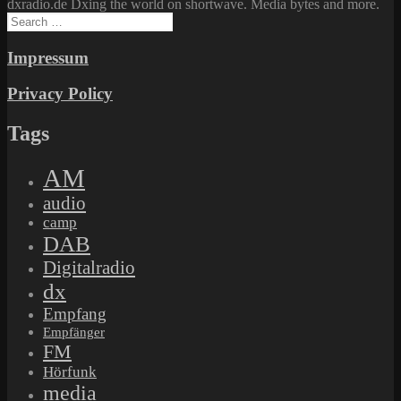
dxradio.de Dxing the world on shortwave. Media bytes and more.
Search
for:
Impressum
Privacy Policy
Tags
AM
audio
camp
DAB
Digitalradio
dx
Empfang
Empfänger
FM
Hörfunk
media