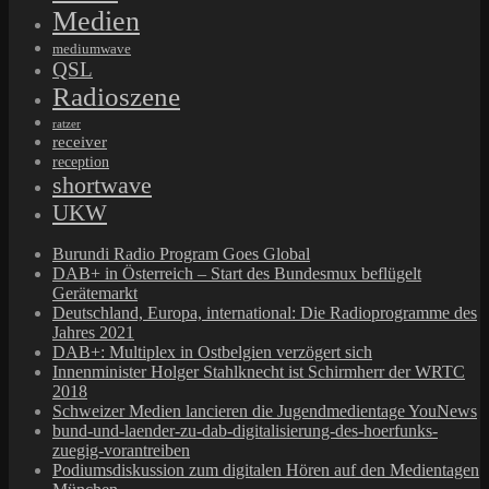
Medien
mediumwave
QSL
Radioszene
ratzer
receiver
reception
shortwave
UKW
Burundi Radio Program Goes Global
DAB+ in Österreich – Start des Bundesmux beflügelt
Gerätemarkt
Deutschland, Europa, international: Die Radioprogramme des
Jahres 2021
DAB+: Multiplex in Ostbelgien verzögert sich
Innenminister Holger Stahlknecht ist Schirmherr der WRTC
2018
Schweizer Medien lancieren die Jugendmedientage YouNews
bund-und-laender-zu-dab-digitalisierung-des-hoerfunks-
zuegig-vorantreiben
Podiumsdiskussion zum digitalen Hören auf den Medientagen