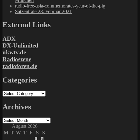
München
radio-free-asia-commemorates-year-of-the-pig
Satzentrale 28. Februar 2021
External Links
ADX
DX-Unlimited
ukwtv.de
Radioszene
radioforen.de
Categories
Categories
Archives
Archives
August 2026
M
T
W
T
F
S
S
1
2