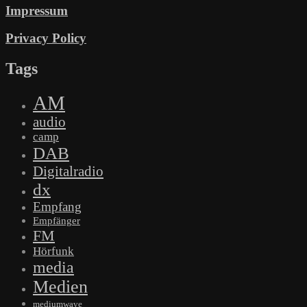
Impressum
Privacy Policy
Tags
AM
audio
camp
DAB
Digitalradio
dx
Empfang
Empfänger
FM
Hörfunk
media
Medien
mediumwave