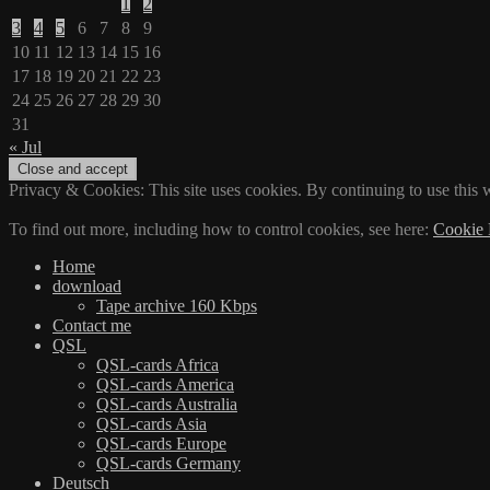
1
2
3
4
5
6
7
8
9
10
11
12
13
14
15
16
17
18
19
20
21
22
23
24
25
26
27
28
29
30
31
« Jul
Privacy & Cookies: This site uses cookies. By continuing to use this w
To find out more, including how to control cookies, see here:
Cookie 
Home
download
Tape archive 160 Kbps
Contact me
QSL
QSL-cards Africa
QSL-cards America
QSL-cards Australia
QSL-cards Asia
QSL-cards Europe
QSL-cards Germany
Deutsch