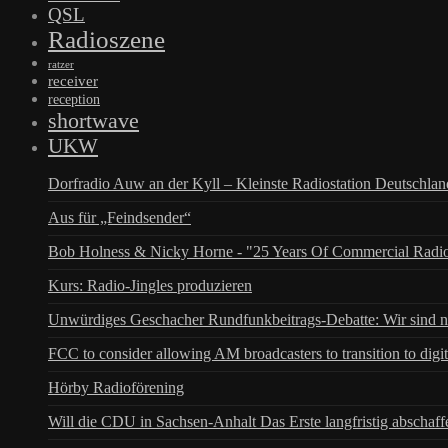
QSL
Radioszene
ratzer
receiver
reception
shortwave
UKW
Dorfradio Auw an der Kyll – Kleinste Radiostation Deutschla
Aus für „Feindsender“
Bob Holness & Nicky Horne - "25 Years Of Commercial Radio
Kurs: Radio-Jingles produzieren
Unwürdiges Geschacher Rundfunkbeitrags-Debatte: Wir sind n
FCC to consider allowing AM broadcasters to transition to digit
Hörby Radioförening
Will die CDU in Sachsen-Anhalt Das Erste langfristig abschaff