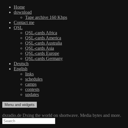
Home
download
Tape archive 160 Kbps
Contact me
QSL
QSL-cards Africa
QSL-cards America
QSL-cards Australia
QSL-cards Asia
QSL-cards Europe
QSL-cards Germany
Deutsch
English
links
schedules
camps
contests
updates
Skip
Menu and widgets
dxradio.de
DXing the world on shortwave
to
content
dxradio.de Dxing the world on shortwave. Media bytes and more.
Search
for: