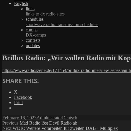
English
links
links to dx radio sites
schedules
shortwave radio transmission schedules
camps
DX-camps
contests
updates
Brillux Radio: „Wir wollen Radio mit Kop
https://www.radioszene.de/171454/brillux-radio-interview-sebastian-t
SHARE THIS:
X
Facebook
Print
Posted
Author
Categories
February 16, 2023
Administrator
Deutsch
on
Post
Previous
Previous
Mad Radio löst Devil Radio ab
Next
post:
Next
WDR: Weitere Vorarbeiten für zweiten DAB+-Multiplex