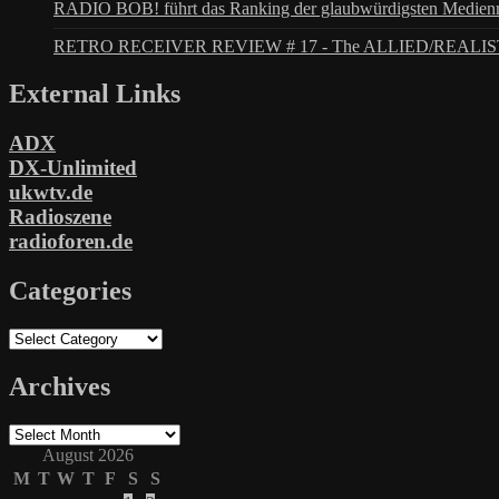
RADIO BOB! führt das Ranking der glaubwürdigsten Medienm
RETRO RECEIVER REVIEW # 17 - The ALLIED/REALIS
External Links
ADX
DX-Unlimited
ukwtv.de
Radioszene
radioforen.de
Categories
Categories
Archives
Archives
August 2026
M
T
W
T
F
S
S