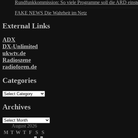
Rundfunkkommission: So viele Programme soll die ARD einste
FAKE NEWS Die Wahrheit im Netz
External Links
ADX
DX-Unlimited
ukwtv.de
Radioszene
radioforen.de
Categories
Categories
Archives
Archives
August 2026
M
T
W
T
F
S
S