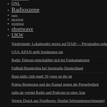
QSL
Radioszene
ratzer
receiver
reception
shortwave
UKW
Niederlande: Lokalsender setzen auf DAB+ – Privatradios redu
USA: KPAN stellt Sendungen ein
Radio Teheran entschuldigt sich bei Funkamateuren
Fußball-Bundesliga bei Sportradio Deutschland
Ham radio club mark 50 years on the air
Polens Regierung und der Kampf gegen die Pressefreiheit
radio.de vereint Radio und Podcasts in einer App
Wegen Druck aus Nordkorea :Straftat Informationsschmuggel