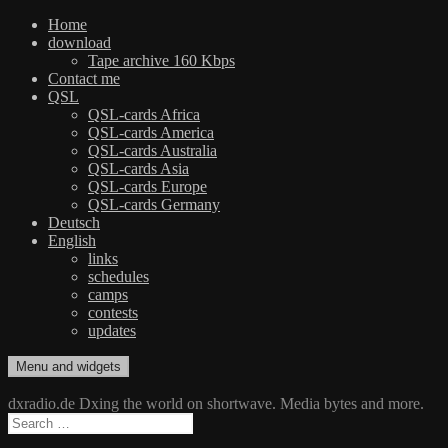
Home
download
Tape archive 160 Kbps
Contact me
QSL
QSL-cards Africa
QSL-cards America
QSL-cards Australia
QSL-cards Asia
QSL-cards Europe
QSL-cards Germany
Deutsch
English
links
schedules
camps
contests
updates
Skip
Menu and widgets
dxradio.de
DXing the world on shortwave
to
content
dxradio.de Dxing the world on shortwave. Media bytes and more.
Search
for: