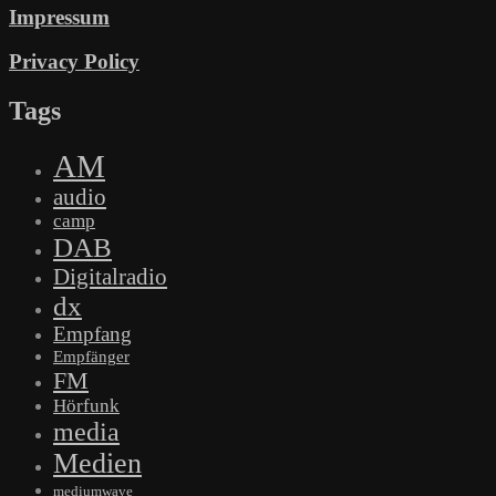
Impressum
Privacy Policy
Tags
AM
audio
camp
DAB
Digitalradio
dx
Empfang
Empfänger
FM
Hörfunk
media
Medien
mediumwave