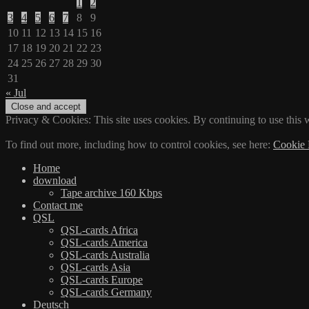
1
2
3
4
5
6
7
8
9
10
11
12
13
14
15
16
17
18
19
20
21
22
23
24
25
26
27
28
29
30
31
« Jul
Privacy & Cookies: This site uses cookies. By continuing to use this w
To find out more, including how to control cookies, see here:
Cookie 
Home
download
Tape archive 160 Kbps
Contact me
QSL
QSL-cards Africa
QSL-cards America
QSL-cards Australia
QSL-cards Asia
QSL-cards Europe
QSL-cards Germany
Deutsch