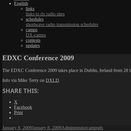
English
links
links to dx radio sites
schedules
shortwave radio transmission schedules
camps
DX-camps
contests
updates
EDXC Conference 2009
The EDXC Conference 2009 takes place in Dublin, Ireland from 28 ti
Info via Mike Terry on
DXLD
SHARE THIS:
X
Facebook
Print
Posted
Author
Categories
Tags
January 8, 2009
January 8, 2009
Administrator
camps
dx