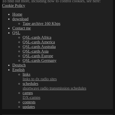
To find out more, including how to control cookies, see here:
Cookie Policy
Home
download
Tape archive 160 Kbps
Contact me
QSL
QSL-cards Africa
QSL-cards America
QSL-cards Australia
QSL-cards Asia
QSL-cards Europe
QSL-cards Germany
Deutsch
English
links
links to dx radio sites
schedules
shortwave radio transmission schedules
camps
DX-camps
contests
updates