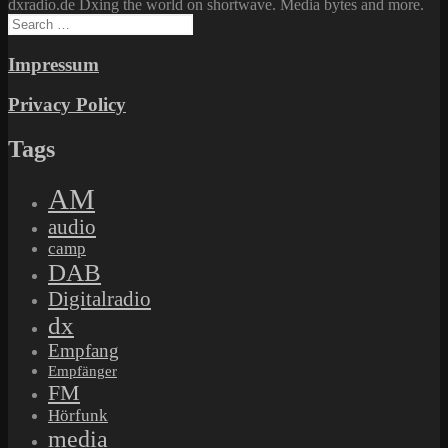
dxradio.de Dxing the world on shortwave. Media bytes and more.
Search
for:
Impressum
Privacy Policy
Tags
AM
audio
camp
DAB
Digitalradio
dx
Empfang
Empfänger
FM
Hörfunk
media