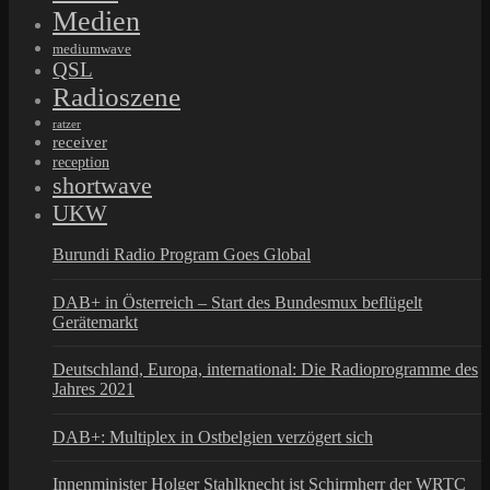
Medien
mediumwave
QSL
Radioszene
ratzer
receiver
reception
shortwave
UKW
Burundi Radio Program Goes Global
DAB+ in Österreich – Start des Bundesmux beflügelt
Gerätemarkt
Deutschland, Europa, international: Die Radioprogramme des
Jahres 2021
DAB+: Multiplex in Ostbelgien verzögert sich
Innenminister Holger Stahlknecht ist Schirmherr der WRTC