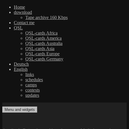
Home
download
Tape archive 160 Kbps
Contact me
QSL
QSL-cards Africa
QSL-cards America
QSL-cards Australia
QSL-cards Asia
QSL-cards Europe
QSL-cards Germany
Deutsch
English
links
schedules
camps
contests
updates
Skip
to
Menu and widgets
dxradio.de
DXing the world on shortwave
content