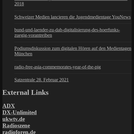
2018
Schweizer Medien lancieren die Jugendmedientage YouNews
bund-und-laender-zu-dab-digitalisierung-des-hoerfunks-
zuegig-vorantreiben
Podiumsdiskussion zum digitalen Hören auf den Medientagen
München
radio-free-asia-commemorates-year-of-the-pig
Satzentrale 28. Februar 2021
External Links
ADX
DX-Unlimited
ukwtv.de
Radioszene
radioforen.de