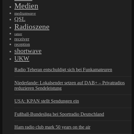
Medien
mediumwave
QSL
Radioszene
ratzer
receiver
reception
shortwave
UKW
Radio Teheran entschuldigt sich bei Funkamateuren
Niederlande: Lokalsender setzen auf DAB+ – Privatradios
reduzieren Sendeleistung
USA: KPAN stellt Sendungen ein
Fußball-Bundesliga bei Sportradio Deutschland
Ham radio club mark 50 years on the air