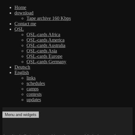
Home
download
Tape archive 160 Kbps
Contact me
QSL
QSL-cards Africa
QSL-cards America
QSL-cards Australia
QSL-cards Asia
QSL-cards Europe
QSL-cards Germany
Deutsch
English
links
schedules
camps
contests
updates
Skip
to
Menu and widgets
dxradio.de
DXing the world on shortwave
content