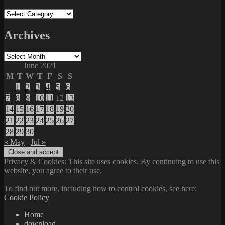
Categories
Archives
Archives
June 2021
M
T
W
T
F
S
S
1
2
3
4
5
6
7
8
9
10
11
12
13
14
15
16
17
18
19
20
21
22
23
24
25
26
27
28
29
30
« May
Jul »
Privacy & Cookies: This site uses cookies. By continuing to use this
website, you agree to their use.
To find out more, including how to control cookies, see here:
Cookie Policy
Home
download