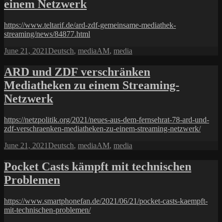
einem Netzwerk
https://www.teltarif.de/ard-zdf-gemeinsame-mediathek-
streaming/news/84877.html
Posted
Categories
Tags
June 21, 2021
Deutsch
,
media
AM
,
media
on
ARD und ZDF verschränken
Mediatheken zu einem Streaming-
Netzwerk
https://netzpolitik.org/2021/neues-aus-dem-fernsehrat-78-ard-und-
zdf-verschraenken-mediatheken-zu-einem-streaming-netzwerk/
Posted
Categories
Tags
June 21, 2021
Deutsch
,
media
AM
,
media
on
Pocket Casts kämpft mit technischen
Problemen
https://www.smartphonefan.de/2021/06/21/pocket-casts-kaempft-
mit-technischen-problemen/