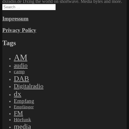
dxradio.de Dxing the world on shortwave. Media bytes and more.
Search
for:
Impressum
Privacy Policy
Tags
AM
audio
camp
DAB
Digitalradio
dx
Empfang
Empfänger
FM
Hörfunk
media