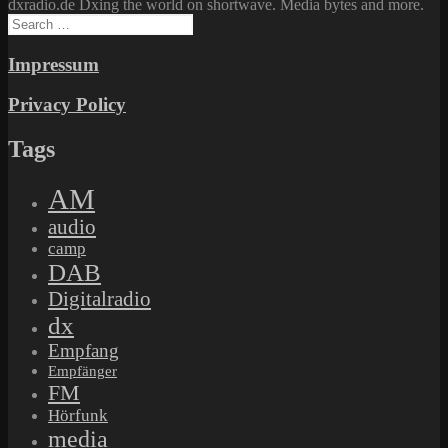
dxradio.de Dxing the world on shortwave. Media bytes and more.
Search
for:
Impressum
Privacy Policy
Tags
AM
audio
camp
DAB
Digitalradio
dx
Empfang
Empfänger
FM
Hörfunk
media