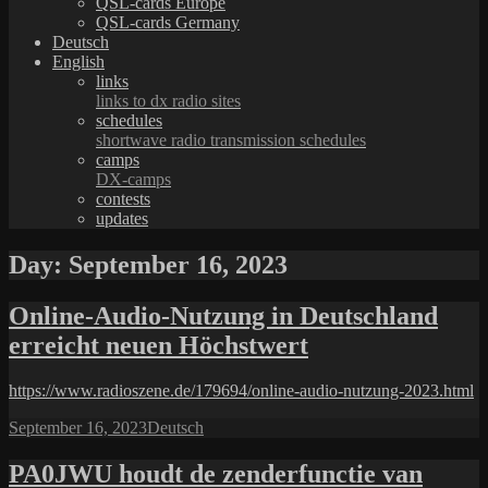
QSL-cards Europe
QSL-cards Germany
Deutsch
English
links
links to dx radio sites
schedules
shortwave radio transmission schedules
camps
DX-camps
contests
updates
Day:
September 16, 2023
Online-Audio-Nutzung in Deutschland
erreicht neuen Höchstwert
https://www.radioszene.de/179694/online-audio-nutzung-2023.html
Posted
Categories
September 16, 2023
Deutsch
on
PA0JWU houdt de zenderfunctie van