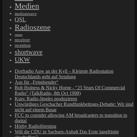
Medien
mediumwave
QSL
Radioszene
ratzer
receiver
reception
shortwave
UKW
Dorfradio Auw an der Kyll – Kleinste Radiostation
Deutschlands geht auf Sendung
Aus für „Feindsender“
Bob Holness & Nicky Horne - "25 Years Of Commercial
Radio" (TalkRadio, 8th Oct 1998)
Kurs: Radio-Jingles produzieren
Unwürdiges Geschacher Rundfunkbeitrags-Debatte: Wir sind
nicht auf einem Basar
FCC to consider allowing AM broadcasters to transition to
digital
Hörby Radioförening
Will die CDU in Sachsen-Anhalt Das Erste langfristig