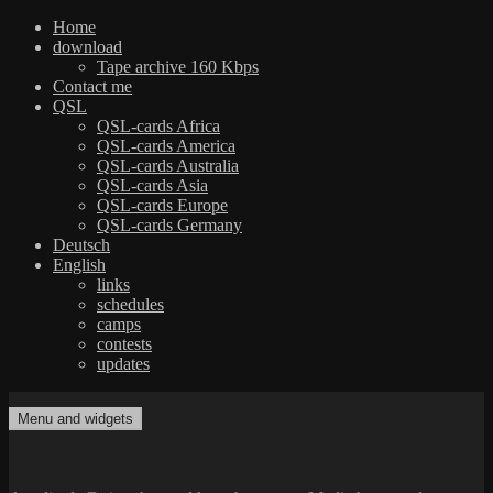
Home
download
Tape archive 160 Kbps
Contact me
QSL
QSL-cards Africa
QSL-cards America
QSL-cards Australia
QSL-cards Asia
QSL-cards Europe
QSL-cards Germany
Deutsch
English
links
schedules
camps
contests
updates
Skip
to
Menu and widgets
dxradio.de
DXing the world on shortwave
content