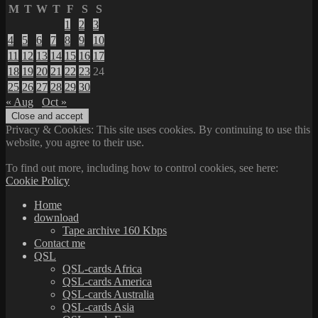
M
T
W
T
F
S
S
1
2
3
4
5
6
7
8
9
10
11
12
13
14
15
16
17
18
19
20
21
22
23
24
25
26
27
28
29
30
« Aug
Oct »
Privacy & Cookies: This site uses cookies. By continuing to use this
website, you agree to their use.
To find out more, including how to control cookies, see here:
Cookie Policy
Home
download
Tape archive 160 Kbps
Contact me
QSL
QSL-cards Africa
QSL-cards America
QSL-cards Australia
QSL-cards Asia