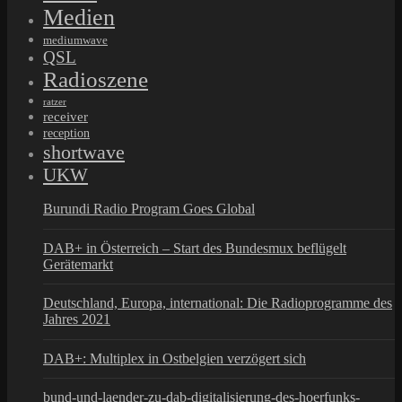
Medien
mediumwave
QSL
Radioszene
ratzer
receiver
reception
shortwave
UKW
Burundi Radio Program Goes Global
DAB+ in Österreich – Start des Bundesmux beflügelt
Gerätemarkt
Deutschland, Europa, international: Die Radioprogramme des
Jahres 2021
DAB+: Multiplex in Ostbelgien verzögert sich
bund-und-laender-zu-dab-digitalisierung-des-hoerfunks-