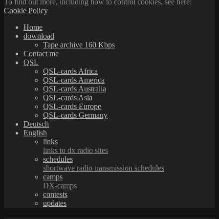
To find out more, including how to control cookies, see here:
Cookie Policy
Home
download
Tape archive 160 Kbps
Contact me
QSL
QSL-cards Africa
QSL-cards America
QSL-cards Australia
QSL-cards Asia
QSL-cards Europe
QSL-cards Germany
Deutsch
English
links
links to dx radio sites
schedules
shortwave radio transmission schedules
camps
DX-camps
contests
updates