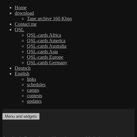
Home
download
Tape archive 160 Kbps
Contact me
QSL
QSL-cards Africa
QSL-cards America
QSL-cards Australia
QSL-cards Asia
QSL-cards Europe
QSL-cards Germany
Deutsch
English
links
schedules
camps
contests
updates
Skip
to
Menu and widgets
dxradio.de
DXing the world on shortwave
content