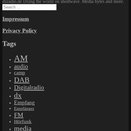
dxradio.de Dxing the world on shortwave. Media bytes and more.
Search
for:
Impressum
Privacy Policy
Tags
AM
audio
camp
DAB
Digitalradio
dx
Empfang
Empfänger
FM
Hörfunk
media