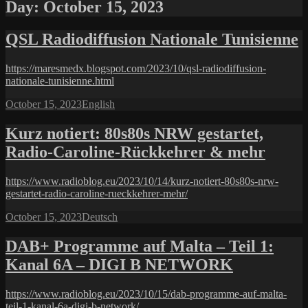
Day:
October 15, 2023
QSL Radiodiffusion Nationale Tunisienne
https://maresmedx.blogspot.com/2023/10/qsl-radiodiffusion-
nationale-tunisienne.html
Posted
Categories
October 15, 2023
English
on
Kurz notiert: 80s80s NRW gestartet,
Radio-Caroline-Rückkehrer & mehr
https://www.radioblog.eu/2023/10/14/kurz-notiert-80s80s-nrw-
gestartet-radio-caroline-rueckkehrer-mehr/
Posted
Categories
October 15, 2023
Deutsch
on
DAB+ Programme auf Malta – Teil 1:
Kanal 6A – DIGI B NETWORK
https://www.radioblog.eu/2023/10/15/dab-programme-auf-malta-
teil-1-kanal-6a-digi-b-network/