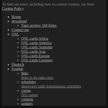
To find out more, including how to control cookies, see here:
Cookie Policy
Home
download
Tape archive 160 Kbps
Contact me
QSL
QSL-cards Africa
QSL-cards America
QSL-cards Australia
QSL-cards Asia
QSL-cards Europe
QSL-cards Germany
Deutsch
English
links
links to dx radio sites
schedules
shortwave radio transmission schedules
camps
DX-camps
contests
updates