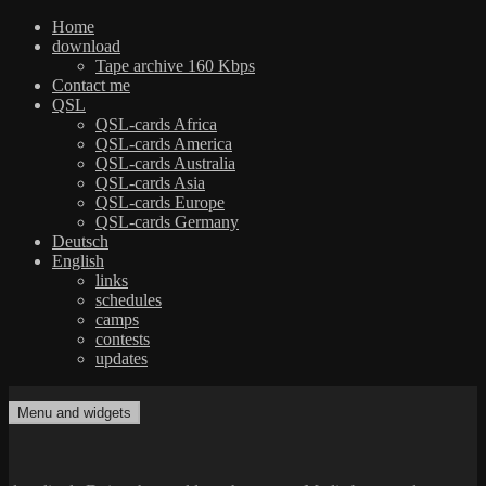
Home
download
Tape archive 160 Kbps
Contact me
QSL
QSL-cards Africa
QSL-cards America
QSL-cards Australia
QSL-cards Asia
QSL-cards Europe
QSL-cards Germany
Deutsch
English
links
schedules
camps
contests
updates
Skip
to
Menu and widgets
dxradio.de
DXing the world on shortwave
content