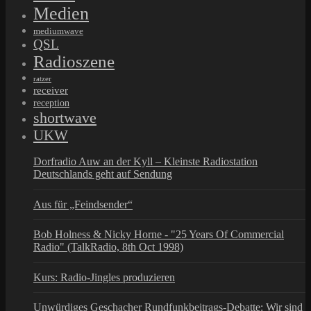
Medien
mediumwave
QSL
Radioszene
ratzer
receiver
reception
shortwave
UKW
Dorfradio Auw an der Kyll – Kleinste Radiostation
Deutschlands geht auf Sendung
Aus für „Feindsender“
Bob Holness & Nicky Horne - "25 Years Of Commercial
Radio" (TalkRadio, 8th Oct 1998)
Kurs: Radio-Jingles produzieren
Unwürdiges Geschacher Rundfunkbeitrags-Debatte: Wir sind