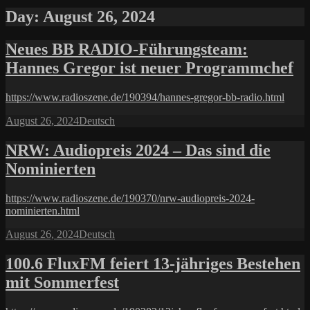
Day:
August 26, 2024
Neues BB RADIO-Führungsteam:
Hannes Gregor ist neuer Programmchef
https://www.radioszene.de/190394/hannes-gregor-bb-radio.html
Posted
Categories
August 26, 2024
Deutsch
on
NRW: Audiopreis 2024 – Das sind die
Nominierten
https://www.radioszene.de/190370/nrw-audiopreis-2024-
nominierten.html
Posted
Categories
August 26, 2024
Deutsch
on
100.6 FluxFM feiert 13-jähriges Bestehen
mit Sommerfest