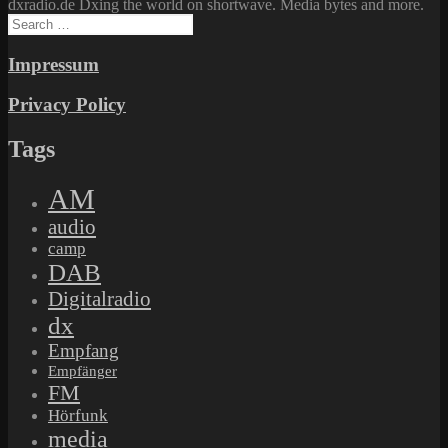
dxradio.de Dxing the world on shortwave. Media bytes and more.
Search
for:
Impressum
Privacy Policy
Tags
AM
audio
camp
DAB
Digitalradio
dx
Empfang
Empfänger
FM
Hörfunk
media