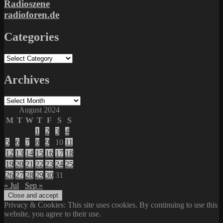
Radioszene
radioforen.de
Categories
Categories
Archives
Archives
August 2024
M
T
W
T
F
S
S
1
2
3
4
5
6
7
8
9
10
11
12
13
14
15
16
17
18
19
20
21
22
23
24
25
26
27
28
29
30
31
« Jul
Sep »
Privacy & Cookies: This site uses cookies. By continuing to use this
website, you agree to their use.