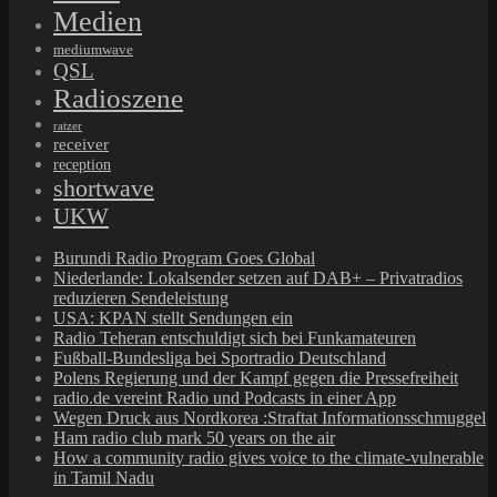
Medien
mediumwave
QSL
Radioszene
ratzer
receiver
reception
shortwave
UKW
Burundi Radio Program Goes Global
Niederlande: Lokalsender setzen auf DAB+ – Privatradios
reduzieren Sendeleistung
USA: KPAN stellt Sendungen ein
Radio Teheran entschuldigt sich bei Funkamateuren
Fußball-Bundesliga bei Sportradio Deutschland
Polens Regierung und der Kampf gegen die Pressefreiheit
radio.de vereint Radio und Podcasts in einer App
Wegen Druck aus Nordkorea :Straftat Informationsschmuggel
Ham radio club mark 50 years on the air
How a community radio gives voice to the climate-vulnerable
in Tamil Nadu