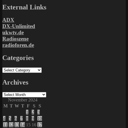
External Links
ADX
DX-Unlimited
ukwtv.de
Radioszene
radioforen.de
Categories
Categories
Archives
Archives
November 2024
M
T
W
T
F
S
S
1
2
3
4
5
6
7
8
9
10
11
12
13
14
15
16
17