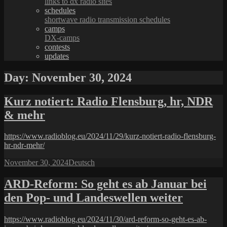
links to dx radio sites
schedules
shortwave radio transmission schedules
camps
DX-camps
contests
updates
Day:
November 30, 2024
Kurz notiert: Radio Flensburg, hr, NDR
& mehr
https://www.radioblog.eu/2024/11/29/kurz-notiert-radio-flensburg-
hr-ndr-mehr/
Posted
Categories
November 30, 2024
Deutsch
on
ARD-Reform: So geht es ab Januar bei
den Pop- und Landeswellen weiter
https://www.radioblog.eu/2024/11/30/ard-reform-so-geht-es-ab-