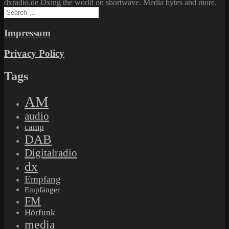
dxradio.de Dxing the world on shortwave. Media bytes and more.
Search
for:
Impressum
Privacy Policy
Tags
AM
audio
camp
DAB
Digitalradio
dx
Empfang
Empfänger
FM
Hörfunk
media