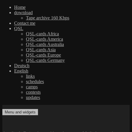
Home
download
Tape archive 160 Kbps
Contact me
QSL
QSL-cards Africa
QSL-cards America
QSL-cards Australia
QSL-cards Asia
QSL-cards Europe
QSL-cards Germany
Deutsch
English
links
schedules
camps
contests
updates
Skip
to
Menu and widgets
dxradio.de
DXing the world on shortwave
content