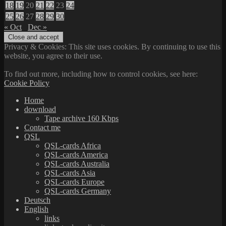
18
19
20
21
22
23
24
25
26
27
28
29
30
« Oct
Dec »
Privacy & Cookies: This site uses cookies. By continuing to use this
website, you agree to their use.
To find out more, including how to control cookies, see here:
Cookie Policy
Home
download
Tape archive 160 Kbps
Contact me
QSL
QSL-cards Africa
QSL-cards America
QSL-cards Australia
QSL-cards Asia
QSL-cards Europe
QSL-cards Germany
Deutsch
English
links