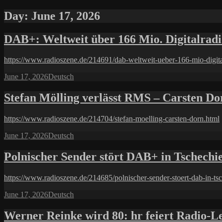
Day:
June 17, 2026
DAB+: Weltweit über 166 Mio. Digitalradi
https://www.radioszene.de/214691/dab-weltweit-ueber-166-mio-digita
Posted
Categories
June 17, 2026
Deutsch
on
Stefan Mölling verlässt RMS – Carsten Do
https://www.radioszene.de/214704/stefan-moelling-carsten-dorn.html
Posted
Categories
June 17, 2026
Deutsch
on
Polnischer Sender stört DAB+ in Tschechi
https://www.radioszene.de/214685/polnischer-sender-stoert-dab-in-ts
Posted
Categories
June 17, 2026
Deutsch
on
Werner Reinke wird 80: hr feiert Radio-