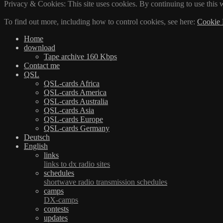
Privacy & Cookies: This site uses cookies. By continuing to use this w
To find out more, including how to control cookies, see here:
Cookie 
Home
download
Tape archive 160 Kbps
Contact me
QSL
QSL-cards Africa
QSL-cards America
QSL-cards Australia
QSL-cards Asia
QSL-cards Europe
QSL-cards Germany
Deutsch
English
links
links to dx radio sites
schedules
shortwave radio transmission schedules
camps
DX-camps
contests
updates