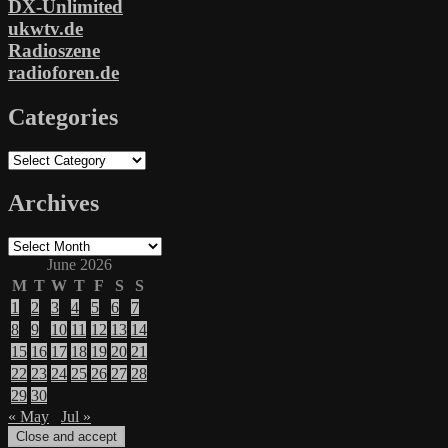
DX-Unlimited
ukwtv.de
Radioszene
radioforen.de
Categories
Categories
Archives
Archives
June 2026
M
T
W
T
F
S
S
1
2
3
4
5
6
7
8
9
10
11
12
13
14
15
16
17
18
19
20
21
22
23
24
25
26
27
28
29
30
« May
Jul »