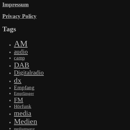
Impressum
Privacy Policy
Tags
AM
audio
camp
DAB
Digitalradio
dx
Empfang
Empfänger
FM
Hörfunk
media
Medien
mediumwave