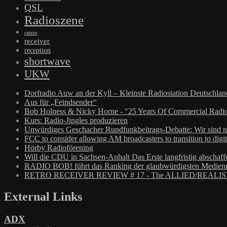
QSL
Radioszene
ratzer
receiver
reception
shortwave
UKW
Dorfradio Auw an der Kyll – Kleinste Radiostation Deutschla
Aus für „Feindsender“
Bob Holness & Nicky Horne - "25 Years Of Commercial Radio
Kurs: Radio-Jingles produzieren
Unwürdiges Geschacher Rundfunkbeitrags-Debatte: Wir sind n
FCC to consider allowing AM broadcasters to transition to digit
Hörby Radioförening
Will die CDU in Sachsen-Anhalt Das Erste langfristig abschaff
RADIO BOB! führt das Ranking der glaubwürdigsten Medienm
RETRO RECEIVER REVIEW # 17 - The ALLIED/REALIS
External Links
ADX