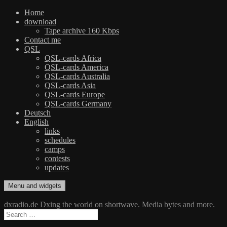
Home
download
Tape archive 160 Kbps
Contact me
QSL
QSL-cards Africa
QSL-cards America
QSL-cards Australia
QSL-cards Asia
QSL-cards Europe
QSL-cards Germany
Deutsch
English
links
schedules
camps
contests
updates
Skip
Menu and widgets
dxradio.de
DXing the world on shortwave
to
content
dxradio.de Dxing the world on shortwave. Media bytes and more.
Search
for: