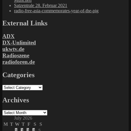
München
Satzentrale 28. Februar 2021
radio-free-asia-commemorates-year-of-the-pig
External Links
ADX
DX-Unlimited
ukwtv.de
Radioszene
radioforen.de
Categories
Categories
Archives
Archives
July 2026
M
T
W
T
F
S
S
1
2
3
4
5