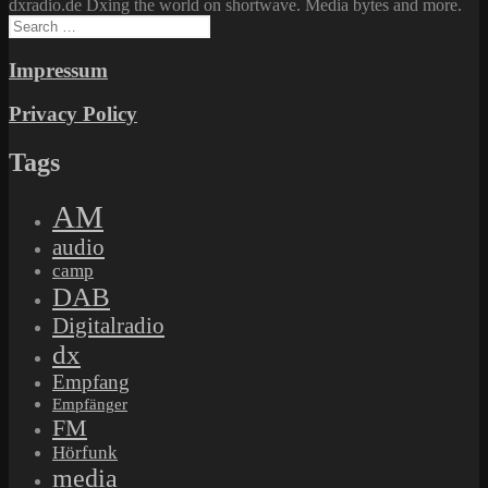
dxradio.de Dxing the world on shortwave. Media bytes and more.
Search
for:
Impressum
Privacy Policy
Tags
AM
audio
camp
DAB
Digitalradio
dx
Empfang
Empfänger
FM
Hörfunk
media