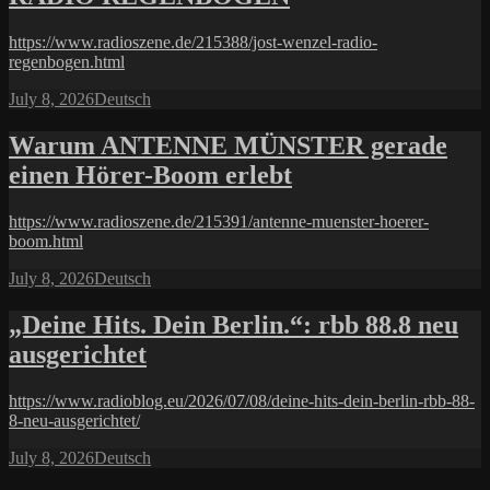
https://www.radioszene.de/215388/jost-wenzel-radio-
regenbogen.html
Posted
Categories
July 8, 2026
Deutsch
on
Warum ANTENNE MÜNSTER gerade
einen Hörer-Boom erlebt
https://www.radioszene.de/215391/antenne-muenster-hoerer-
boom.html
Posted
Categories
July 8, 2026
Deutsch
on
„Deine Hits. Dein Berlin.“: rbb 88.8 neu
ausgerichtet
https://www.radioblog.eu/2026/07/08/deine-hits-dein-berlin-rbb-88-
8-neu-ausgerichtet/
Posted
Categories
July 8, 2026
Deutsch
on