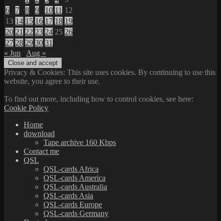
6
7
8
9
10
11
12
13
14
15
16
17
18
19
20
21
22
23
24
25
26
27
28
29
30
31
« Jun
Aug »
Privacy & Cookies: This site uses cookies. By continuing to use this
website, you agree to their use.
To find out more, including how to control cookies, see here:
Cookie Policy
Home
download
Tape archive 160 Kbps
Contact me
QSL
QSL-cards Africa
QSL-cards America
QSL-cards Australia
QSL-cards Asia
QSL-cards Europe
QSL-cards Germany