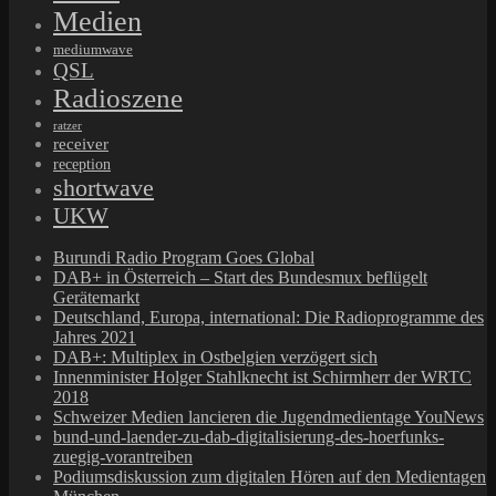
Medien
mediumwave
QSL
Radioszene
ratzer
receiver
reception
shortwave
UKW
Burundi Radio Program Goes Global
DAB+ in Österreich – Start des Bundesmux beflügelt
Gerätemarkt
Deutschland, Europa, international: Die Radioprogramme des
Jahres 2021
DAB+: Multiplex in Ostbelgien verzögert sich
Innenminister Holger Stahlknecht ist Schirmherr der WRTC
2018
Schweizer Medien lancieren die Jugendmedientage YouNews
bund-und-laender-zu-dab-digitalisierung-des-hoerfunks-
zuegig-vorantreiben
Podiumsdiskussion zum digitalen Hören auf den Medientagen