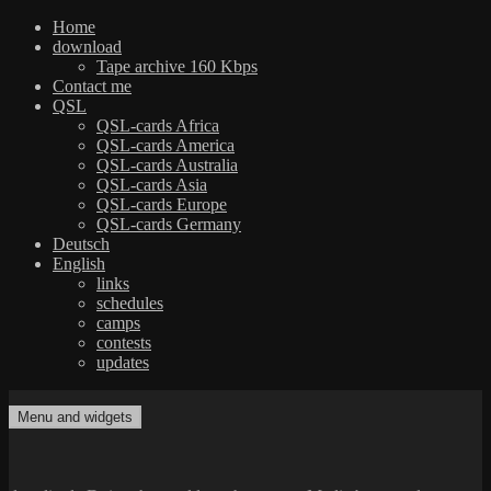
Home
download
Tape archive 160 Kbps
Contact me
QSL
QSL-cards Africa
QSL-cards America
QSL-cards Australia
QSL-cards Asia
QSL-cards Europe
QSL-cards Germany
Deutsch
English
links
schedules
camps
contests
updates
Skip
to
Menu and widgets
dxradio.de
DXing the world on shortwave
content