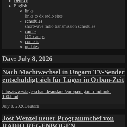
Deutsch
English
links
links to dx radio sites
schedules
shortwave radio transmission schedules
camps
DX-camps
contests
updates
Day:
July 8, 2026
Nach Machtwechsel in Ungarn TV-Sender
entschuldigt sich für Lügen in Orban-Zeit
https://www.tagesschau.de/ausland/europa/ungarn-rundfunk-
100.html
Posted
Categories
July 8, 2026
Deutsch
on
Jost Wenzel neuer Programmchef von
RADIO REGENBOGEN