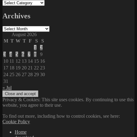
Categories
Archives
Archives
August 2026
M
T
W
T
F
S
S
1
2
3
4
5
6
7
8
9
10
11
12
13
14
15
16
17
18
19
20
21
22
23
24
25
26
27
28
29
30
31
« Jul
Privacy & Cookies: This site uses cookies. By continuing to use this
website, you agree to their use.
To find out more, including how to control cookies, see here:
Cookie Policy
Home