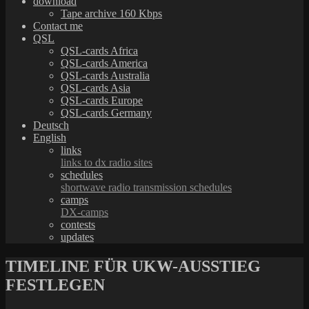
download
Tape archive 160 Kbps
Contact me
QSL
QSL-cards Africa
QSL-cards America
QSL-cards Australia
QSL-cards Asia
QSL-cards Europe
QSL-cards Germany
Deutsch
English
links
links to dx radio sites
schedules
shortwave radio transmission schedules
camps
DX-camps
contests
updates
TIMELINE FÜR UKW-AUSSTIEG
FESTLEGEN