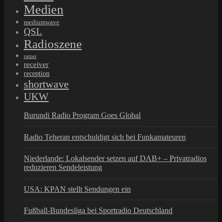
Medien
mediumwave
QSL
Radioszene
ratzer
receiver
reception
shortwave
UKW
Burundi Radio Program Goes Global
Radio Teheran entschuldigt sich bei Funkamateuren
Niederlande: Lokalsender setzen auf DAB+ – Privatradios
reduzieren Sendeleistung
USA: KPAN stellt Sendungen ein
Fußball-Bundesliga bei Sportradio Deutschland