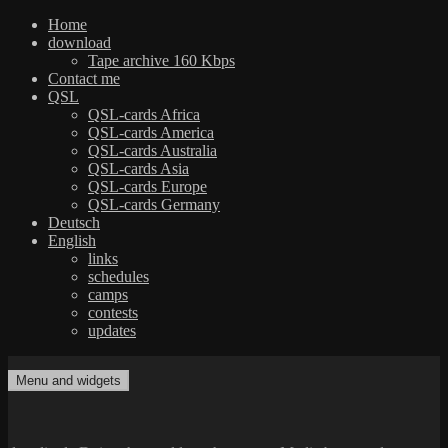
Home
download
Tape archive 160 Kbps
Contact me
QSL
QSL-cards Africa
QSL-cards America
QSL-cards Australia
QSL-cards Asia
QSL-cards Europe
QSL-cards Germany
Deutsch
English
links
schedules
camps
contests
updates
Skip
to
Menu and widgets
dxradio.de
DXing the world on shortwave
content