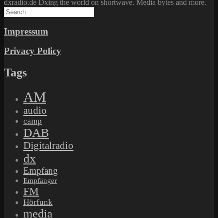
dxradio.de Dxing the world on shortwave. Media bytes and more.
Search
for:
Impressum
Privacy Policy
Tags
AM
audio
camp
DAB
Digitalradio
dx
Empfang
Empfänger
FM
Hörfunk
media