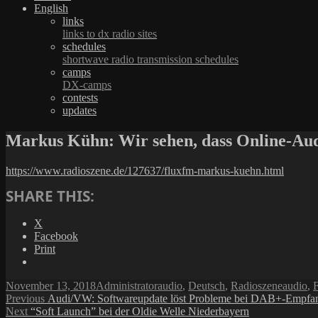
English
links
links to dx radio sites
schedules
shortwave radio transmission schedules
camps
DX-camps
contests
updates
Markus Kühn: Wir sehen, dass Online-Aud
https://www.radioszene.de/127637/fluxfm-markus-kuehn.html
SHARE THIS:
X
Facebook
Print
Posted
Author
Categories
Tags
November 13, 2018
Administrator
audio
,
Deutsch
,
Radioszene
audio
,
on
Post
Previous
Previous
Audi/VW: Softwareupdate löst Probleme bei DAB+-Empfa
Next
post:
Next
“Soft Launch” bei der Oldie Welle Niederbayern