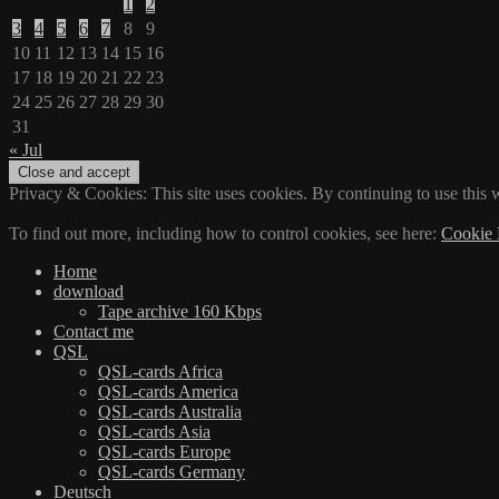
1
2
3
4
5
6
7
8
9
10
11
12
13
14
15
16
17
18
19
20
21
22
23
24
25
26
27
28
29
30
31
« Jul
Privacy & Cookies: This site uses cookies. By continuing to use this w
To find out more, including how to control cookies, see here:
Cookie 
Home
download
Tape archive 160 Kbps
Contact me
QSL
QSL-cards Africa
QSL-cards America
QSL-cards Australia
QSL-cards Asia
QSL-cards Europe
QSL-cards Germany
Deutsch