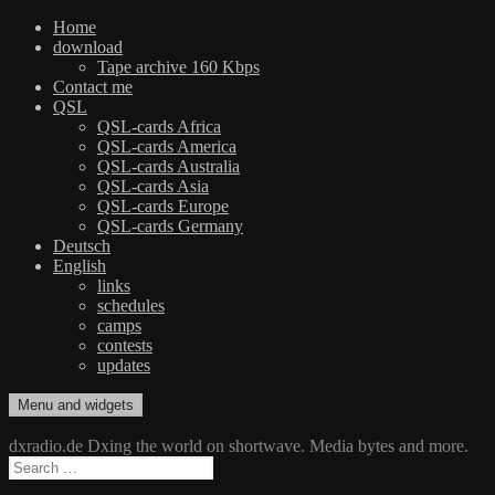
Home
download
Tape archive 160 Kbps
Contact me
QSL
QSL-cards Africa
QSL-cards America
QSL-cards Australia
QSL-cards Asia
QSL-cards Europe
QSL-cards Germany
Deutsch
English
links
schedules
camps
contests
updates
Skip
Menu and widgets
dxradio.de
DXing the world on shortwave
to
content
dxradio.de Dxing the world on shortwave. Media bytes and more.
Search
for: