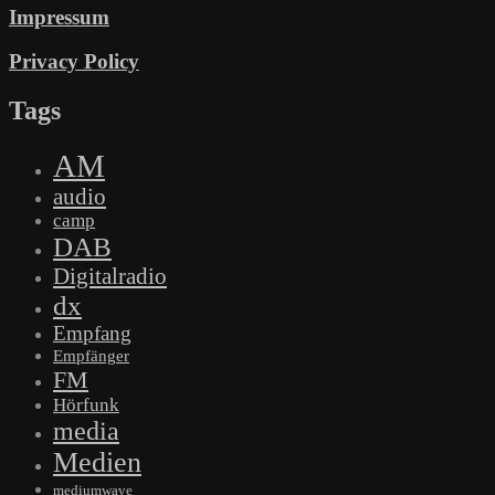
Impressum
Privacy Policy
Tags
AM
audio
camp
DAB
Digitalradio
dx
Empfang
Empfänger
FM
Hörfunk
media
Medien
mediumwave