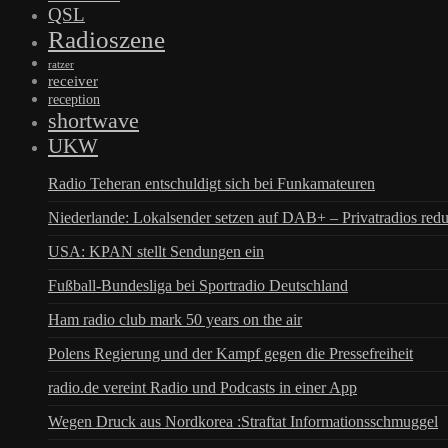
QSL
Radioszene
ratzer
receiver
reception
shortwave
UKW
Radio Teheran entschuldigt sich bei Funkamateuren
Niederlande: Lokalsender setzen auf DAB+ – Privatradios redu
USA: KPAN stellt Sendungen ein
Fußball-Bundesliga bei Sportradio Deutschland
Ham radio club mark 50 years on the air
Polens Regierung und der Kampf gegen die Pressefreiheit
radio.de vereint Radio und Podcasts in einer App
Wegen Druck aus Nordkorea :Straftat Informationsschmuggel