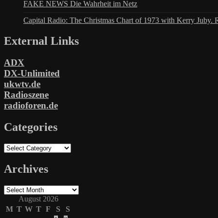
FAKE NEWS Die Wahrheit im Netz
Capital Radio: The Christmas Chart of 1973 with Kerry Juby. 
External Links
ADX
DX-Unlimited
ukwtv.de
Radioszene
radioforen.de
Categories
Categories
Archives
Archives
August 2026
M
T
W
T
F
S
S