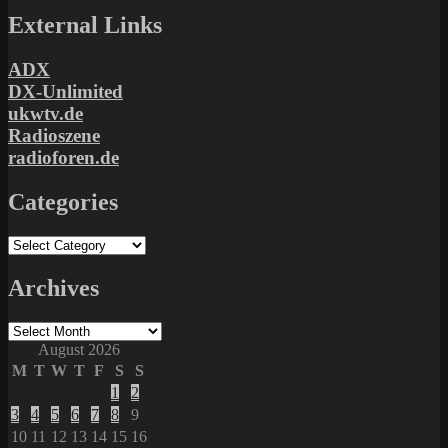
External Links
ADX
DX-Unlimited
ukwtv.de
Radioszene
radioforen.de
Categories
Categories
Archives
Archives
August 2026
M
T
W
T
F
S
S
1
2
3
4
5
6
7
8
9
10
11
12
13
14
15
16