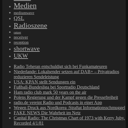
Medien
mediumwave
QSL
Radioszene
ratzer
receiver
reception
shortwave
UKW
Radio Teheran entschuldigt sich bei Funkamateuren
Niederlande: Lokalsender setzen auf DAB+ – Privatradios
reduzieren Sendeleistung
USA: KPAN stellt Sendungen ein
Fußball-Bundesliga bei Sportradio Deutschland
Ham radio club mark 50 years on the air
Polens Regierung und der Kampf gegen die Pressefreiheit
radio.de vereint Radio und Podcasts in einer App
Wegen Druck aus Nordkorea :Straftat Informationsschmuggel
FAKE NEWS Die Wahrheit im Netz
Capital Radio: The Christmas Chart of 1973 with Kerry Juby.
Recorded 4/1/81