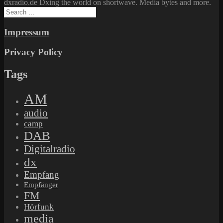
dxradio.de Dxing the world on shortwave. Media bytes and more.
Search
for:
Impressum
Privacy Policy
Tags
AM
audio
camp
DAB
Digitalradio
dx
Empfang
Empfänger
FM
Hörfunk
media