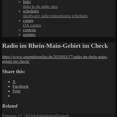
links
links to dx radio sites
schedules
shortwave radio transmission schedules
camps
DX-camps
contests
updates
Radio im Rhein-Main-Gebiet im Check
https://www.smartphonefan.de/2019/02/17/radio-im-rhein-main-
gebiet-im-check/
Share this:
X
Facebook
Print
Related
Posted
Author
Categories
February 17, 2019
Administrator
Deutsch