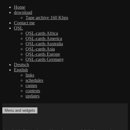
Home
download
Tape archive 160 Kbps
Contact me
QSL
QSL-cards Africa
QSL-cards America
QSL-cards Australia
QSL-cards Asia
QSL-cards Europe
QSL-cards Germany
Deutsch
English
links
schedules
camps
contests
updates
Skip
to
Menu and widgets
dxradio.de
DXing the world on shortwave
content