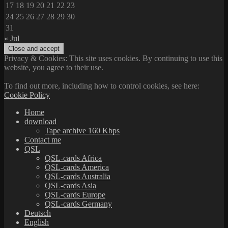
17
18
19
20
21
22
23
24
25
26
27
28
29
30
31
« Jul
Privacy & Cookies: This site uses cookies. By continuing to use this
website, you agree to their use.
To find out more, including how to control cookies, see here:
Cookie Policy
Home
download
Tape archive 160 Kbps
Contact me
QSL
QSL-cards Africa
QSL-cards America
QSL-cards Australia
QSL-cards Asia
QSL-cards Europe
QSL-cards Germany
Deutsch
English