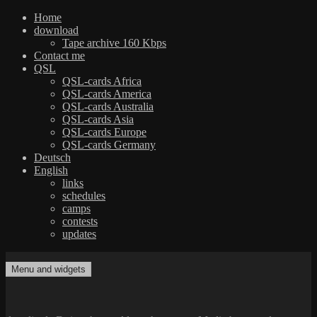
Home
download
Tape archive 160 Kbps
Contact me
QSL
QSL-cards Africa
QSL-cards America
QSL-cards Australia
QSL-cards Asia
QSL-cards Europe
QSL-cards Germany
Deutsch
English
links
schedules
camps
contests
updates
Skip
to
Menu and widgets
dxradio.de
DXing the world on shortwave
content