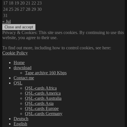
17
18
19
20
21
22
23
24
25
26
27
28
29
30
31
« Jul
Privacy & Cookies: This site uses cookies. By continuing to use this
website, you agree to their use.
To find out more, including how to control cookies, see here:
Cookie Policy
Home
download
Tape archive 160 Kbps
Contact me
QSL
QSL-cards Africa
QSL-cards America
QSL-cards Australia
QSL-cards Asia
QSL-cards Europe
QSL-cards Germany
Deutsch
English