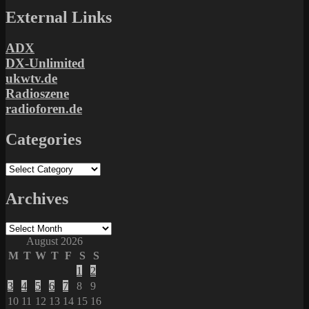
External Links
ADX
DX-Unlimited
ukwtv.de
Radioszene
radioforen.de
Categories
Categories
Archives
Archives
August 2026
M
T
W
T
F
S
S
1
2
3
4
5
6
7
8
9
10
11
12
13
14
15
16