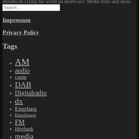
dxradio.de Dxing the world on shortwave. Media bytes and more.
Search
for:
Impressum
Privacy Policy
Tags
AM
audio
camp
DAB
Digitalradio
dx
Empfang
Empfänger
FM
Hörfunk
media