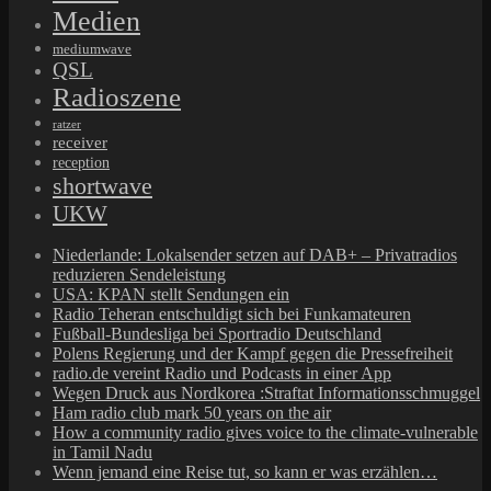
Medien
mediumwave
QSL
Radioszene
ratzer
receiver
reception
shortwave
UKW
Niederlande: Lokalsender setzen auf DAB+ – Privatradios
reduzieren Sendeleistung
USA: KPAN stellt Sendungen ein
Radio Teheran entschuldigt sich bei Funkamateuren
Fußball-Bundesliga bei Sportradio Deutschland
Polens Regierung und der Kampf gegen die Pressefreiheit
radio.de vereint Radio und Podcasts in einer App
Wegen Druck aus Nordkorea :Straftat Informationsschmuggel
Ham radio club mark 50 years on the air
How a community radio gives voice to the climate-vulnerable
in Tamil Nadu
Wenn jemand eine Reise tut, so kann er was erzählen…