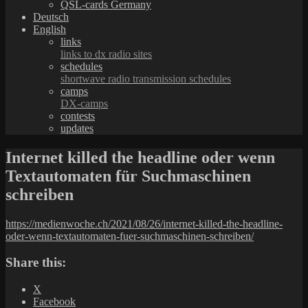
QSL-cards Germany
Deutsch
English
links
links to dx radio sites
schedules
shortwave radio transmission schedules
camps
DX-camps
contests
updates
Internet killed the headline oder wenn
Textautomaten für Suchmaschinen
schreiben
https://medienwoche.ch/2021/08/26/internet-killed-the-headline-
oder-wenn-textautomaten-fuer-suchmaschinen-schreiben/
Share this:
X
Facebook