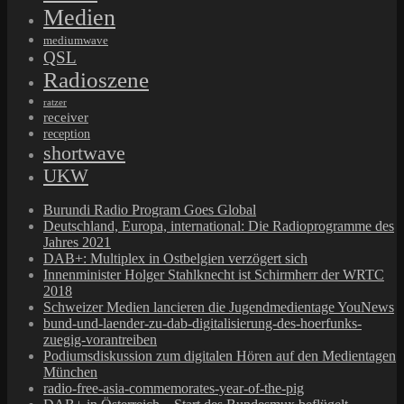
Medien
mediumwave
QSL
Radioszene
ratzer
receiver
reception
shortwave
UKW
Burundi Radio Program Goes Global
Deutschland, Europa, international: Die Radioprogramme des
Jahres 2021
DAB+: Multiplex in Ostbelgien verzögert sich
Innenminister Holger Stahlknecht ist Schirmherr der WRTC
2018
Schweizer Medien lancieren die Jugendmedientage YouNews
bund-und-laender-zu-dab-digitalisierung-des-hoerfunks-
zuegig-vorantreiben
Podiumsdiskussion zum digitalen Hören auf den Medientagen
München
radio-free-asia-commemorates-year-of-the-pig