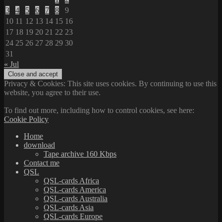
3
4
5
6
7
8
9
10
11
12
13
14
15
16
17
18
19
20
21
22
23
24
25
26
27
28
29
30
31
« Jul
Privacy & Cookies: This site uses cookies. By continuing to use this
website, you agree to their use.
To find out more, including how to control cookies, see here:
Cookie Policy
Home
download
Tape archive 160 Kbps
Contact me
QSL
QSL-cards Africa
QSL-cards America
QSL-cards Australia
QSL-cards Asia
QSL-cards Europe