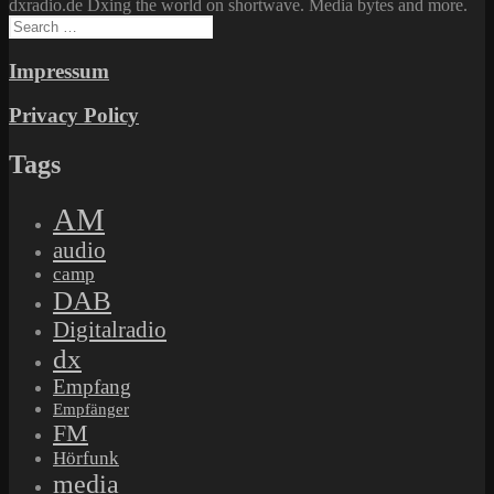
dxradio.de Dxing the world on shortwave. Media bytes and more.
Search
for:
Impressum
Privacy Policy
Tags
AM
audio
camp
DAB
Digitalradio
dx
Empfang
Empfänger
FM
Hörfunk
media