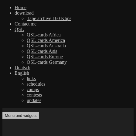
Home
download
Tape archive 160 Kbps
Contact me
QSL
QSL-cards Africa
QSL-cards America
QSL-cards Australia
QSL-cards Asia
QSL-cards Europe
QSL-cards Germany
Deutsch
English
links
schedules
camps
contests
updates
Skip
to
Menu and widgets
dxradio.de
DXing the world on shortwave
content