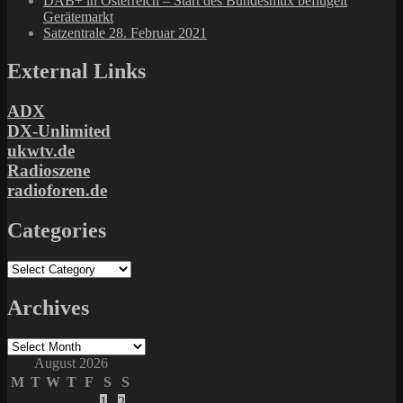
DAB+ in Österreich – Start des Bundesmux beflügelt
Gerätemarkt
Satzentrale 28. Februar 2021
External Links
ADX
DX-Unlimited
ukwtv.de
Radioszene
radioforen.de
Categories
Categories
Archives
Archives
August 2026
M
T
W
T
F
S
S
1
2