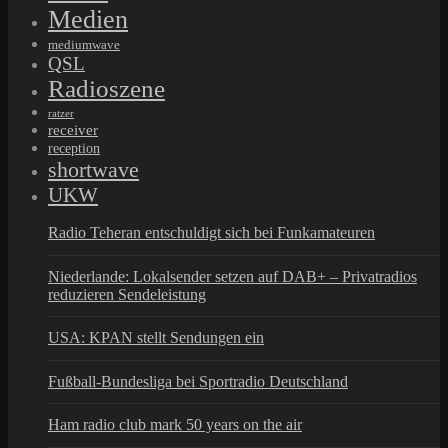
Medien
mediumwave
QSL
Radioszene
ratzer
receiver
reception
shortwave
UKW
Radio Teheran entschuldigt sich bei Funkamateuren
Niederlande: Lokalsender setzen auf DAB+ – Privatradios
reduzieren Sendeleistung
USA: KPAN stellt Sendungen ein
Fußball-Bundesliga bei Sportradio Deutschland
Ham radio club mark 50 years on the air