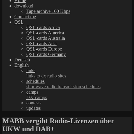
Home
download
Tape archive 160 Kbps
Contact me
QSL
QSL-cards Africa
QSL-cards America
QSL-cards Australia
QSL-cards Asia
QSL-cards Europe
QSL-cards Germany
Deutsch
English
links
links to dx radio sites
schedules
shortwave radio transmission schedules
camps
DX-camps
contests
updates
MABB vergibt Radio-Lizenzen über
UKW und DAB+