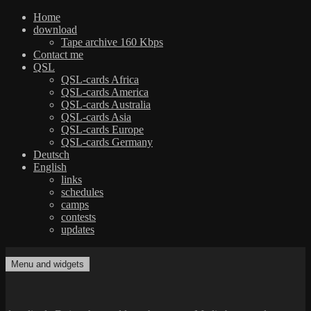
Home
download
Tape archive 160 Kbps
Contact me
QSL
QSL-cards Africa
QSL-cards America
QSL-cards Australia
QSL-cards Asia
QSL-cards Europe
QSL-cards Germany
Deutsch
English
links
schedules
camps
contests
updates
Skip
to
Menu and widgets
dxradio.de
DXing the world on shortwave
content