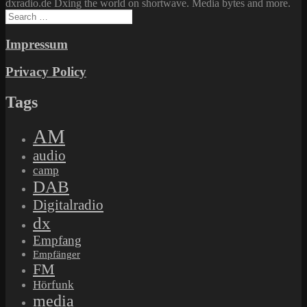
dxradio.de Dxing the world on shortwave. Media bytes and more.
Search
for:
Impressum
Privacy Policy
Tags
AM
audio
camp
DAB
Digitalradio
dx
Empfang
Empfänger
FM
Hörfunk
media