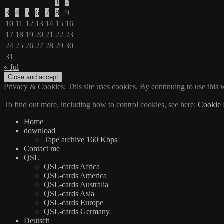
1
2
3
4
5
6
7
8
9
10
11
12
13
14
15
16
17
18
19
20
21
22
23
24
25
26
27
28
29
30
31
« Jul
Privacy & Cookies: This site uses cookies. By continuing to use this w
To find out more, including how to control cookies, see here:
Cookie 
Home
download
Tape archive 160 Kbps
Contact me
QSL
QSL-cards Africa
QSL-cards America
QSL-cards Australia
QSL-cards Asia
QSL-cards Europe
QSL-cards Germany
Deutsch