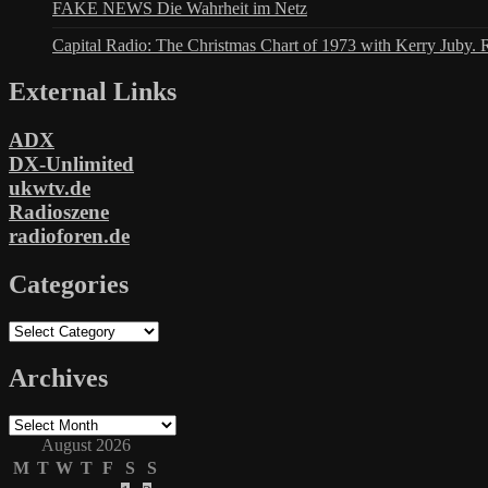
FAKE NEWS Die Wahrheit im Netz
Capital Radio: The Christmas Chart of 1973 with Kerry Juby. 
External Links
ADX
DX-Unlimited
ukwtv.de
Radioszene
radioforen.de
Categories
Categories
Archives
Archives
August 2026
M
T
W
T
F
S
S