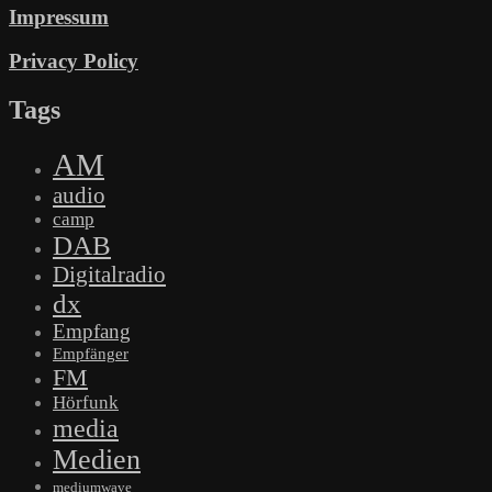
Impressum
Privacy Policy
Tags
AM
audio
camp
DAB
Digitalradio
dx
Empfang
Empfänger
FM
Hörfunk
media
Medien
mediumwave