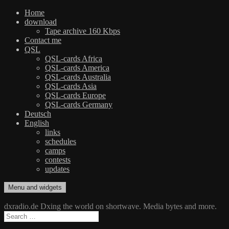
Home
download
Tape archive 160 Kbps
Contact me
QSL
QSL-cards Africa
QSL-cards America
QSL-cards Australia
QSL-cards Asia
QSL-cards Europe
QSL-cards Germany
Deutsch
English
links
schedules
camps
contests
updates
Skip
Menu and widgets
dxradio.de
DXing the world on shortwave
to
content
dxradio.de Dxing the world on shortwave. Media bytes and more.
Search
for: