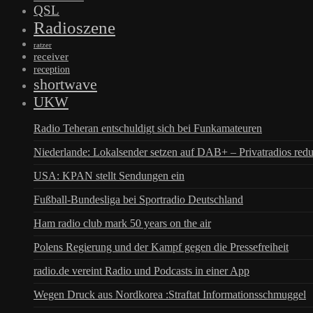
QSL
Radioszene
ratzer
receiver
reception
shortwave
UKW
Radio Teheran entschuldigt sich bei Funkamateuren
Niederlande: Lokalsender setzen auf DAB+ – Privatradios redu
USA: KPAN stellt Sendungen ein
Fußball-Bundesliga bei Sportradio Deutschland
Ham radio club mark 50 years on the air
Polens Regierung und der Kampf gegen die Pressefreiheit
radio.de vereint Radio und Podcasts in einer App
Wegen Druck aus Nordkorea :Straftat Informationsschmuggel