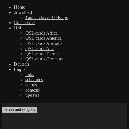
Home
download
Tape archive 160 Kbps
Contact me
QSL
QSL-cards Africa
QSL-cards America
QSL-cards Australia
QSL-cards Asia
QSL-cards Europe
QSL-cards Germany
Deutsch
English
links
schedules
camps
contests
updates
Skip
to
Menu and widgets
dxradio.de
DXing the world on shortwave
content