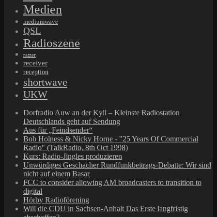
Medien
mediumwave
QSL
Radioszene
ratzer
receiver
reception
shortwave
UKW
Dorfradio Auw an der Kyll – Kleinste Radiostation
Deutschlands geht auf Sendung
Aus für „Feindsender“
Bob Holness & Nicky Horne - "25 Years Of Commercial
Radio" (TalkRadio, 8th Oct 1998)
Kurs: Radio-Jingles produzieren
Unwürdiges Geschacher Rundfunkbeitrags-Debatte: Wir sind
nicht auf einem Basar
FCC to consider allowing AM broadcasters to transition to
digital
Hörby Radioförening
Will die CDU in Sachsen-Anhalt Das Erste langfristig