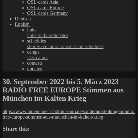
QSL-cards Asia
QSL-cards Europe
QSL-cards Germany
Deutsch
English
links
links to dx radio sites
schedules
shortwave radio transmission schedules
camps
DX-camps
contests
updates
30. September 2022 bis 5. März 2023
RADIO FREE EUROPE Stimmen aus
München im Kalten Krieg
https://www.muenchner-stadtmuseum.de/sonderausstellungen/radio-
free-europe-stimmen-aus-muenchen-im-kalten-krieg
Share this: