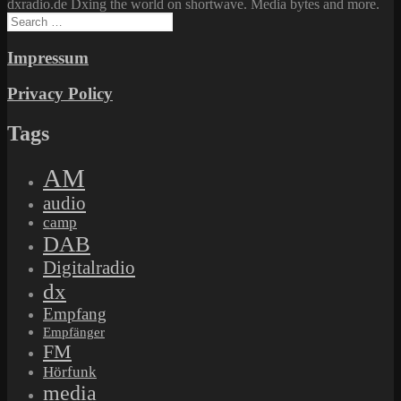
dxradio.de Dxing the world on shortwave. Media bytes and more.
Search
for:
Impressum
Privacy Policy
Tags
AM
audio
camp
DAB
Digitalradio
dx
Empfang
Empfänger
FM
Hörfunk
media