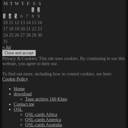
M
T
W
T
F
S
S
1
2
3
4
5
6
7
8
9
10
11
12
13
14
15
16
17
18
19
20
21
22
23
24
25
26
27
28
29
30
31
« Jul
Privacy & Cookies: This site uses cookies. By continuing to use this
website, you agree to their use.
To find out more, including how to control cookies, see here:
Cookie Policy
Home
download
Tape archive 160 Kbps
Contact me
QSL
QSL-cards Africa
QSL-cards America
QSL-cards Australia