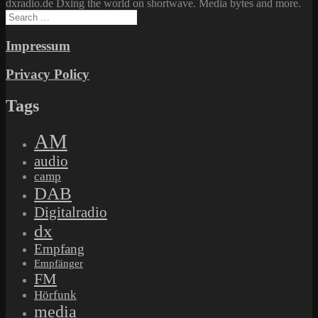
dxradio.de Dxing the world on shortwave. Media bytes and more.
Search
for:
Impressum
Privacy Policy
Tags
AM
audio
camp
DAB
Digitalradio
dx
Empfang
Empfänger
FM
Hörfunk
media