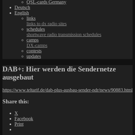
QSL-cards Germany
Deutsch
English
links
links to dx radio sites
schedules
shortwave radio transmission schedules
camps
DX-camps
contests
updates
DAB+: Hier werden die Sendernetze
ausgebaut
https://www.teltarif.de/dab-plus-ausbau-sender-ndr/news/90883.html
Share this:
X
Facebook
Print