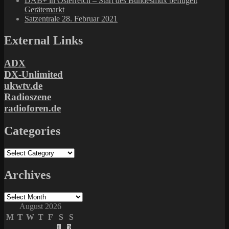
DAB+ in Österreich – Start des Bundesmux beflügelt
Gerätemarkt
Satzentrale 28. Februar 2021
External Links
ADX
DX-Unlimited
ukwtv.de
Radioszene
radioforen.de
Categories
Categories
Archives
Archives
August 2026
M
T
W
T
F
S
S
1
2