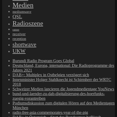
Medien
mediumwave
QSL
Radioszene
ratzer
receiver
reception
shortwave
UKW
Burundi Radio Program Goes Global
Deutschland, Europa, international: Die Radioprogramme des
Jahres 2021
DAB+: Multiplex in Ostbelgien verzögert sich
Innenminister Holger Stahlknecht ist Schirmherr der WRTC
2018
Schweizer Medien lancieren die Jugendmedientage YouNews
bund-und-laender-zu-dab-digitalisierung-des-hoerfunks-
zuegig-vorantreiben
Podiumsdiskussion zum digitalen Hören auf den Medientagen
München
radio-free-asia-commemorates-year-of-the-pig