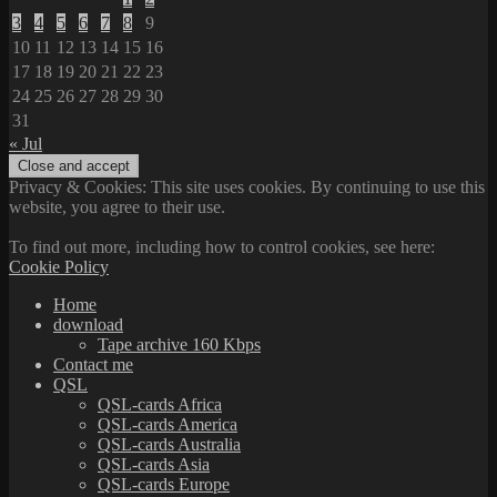
3
4
5
6
7
8
9
10
11
12
13
14
15
16
17
18
19
20
21
22
23
24
25
26
27
28
29
30
31
« Jul
Privacy & Cookies: This site uses cookies. By continuing to use this
website, you agree to their use.
To find out more, including how to control cookies, see here:
Cookie Policy
Home
download
Tape archive 160 Kbps
Contact me
QSL
QSL-cards Africa
QSL-cards America
QSL-cards Australia
QSL-cards Asia
QSL-cards Europe