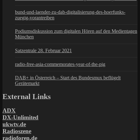
bund-und-laender-zu-dab-digitalisierung-des-hoerfunks-
zuegig-vorantreiben
Podiumsdiskussion zum digitalen Hören auf den Medientagen
München
Satzentrale 28. Februar 2021
radio-free-asia-commemorates-year-of-the-pig
DAB+ in Österreich – Start des Bundesmux beflügelt
Gerätemarkt
External Links
ADX
DX-Unlimited
ukwtv.de
Radioszene
radioforen.de