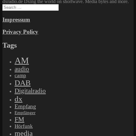
dxradio.de Dxing the world on shortwave. Media bytes and more.
Search
for:
Impressum
Privacy Policy
Tags
AM
audio
camp
DAB
Digitalradio
dx
Empfang
Empfänger
FM
Hörfunk
media