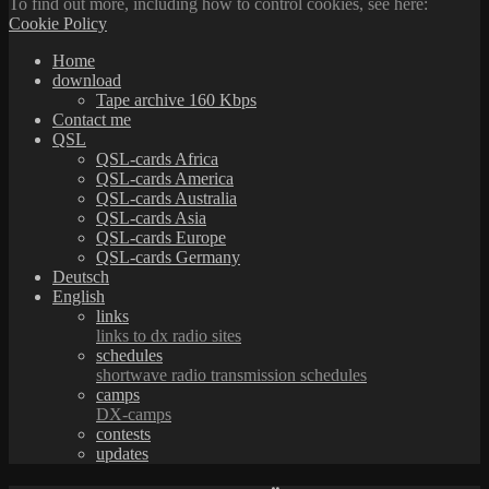
To find out more, including how to control cookies, see here:
Cookie Policy
Home
download
Tape archive 160 Kbps
Contact me
QSL
QSL-cards Africa
QSL-cards America
QSL-cards Australia
QSL-cards Asia
QSL-cards Europe
QSL-cards Germany
Deutsch
English
links
links to dx radio sites
schedules
shortwave radio transmission schedules
camps
DX-camps
contests
updates