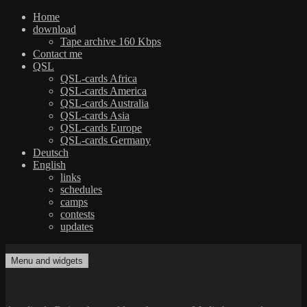
Home
download
Tape archive 160 Kbps
Contact me
QSL
QSL-cards Africa
QSL-cards America
QSL-cards Australia
QSL-cards Asia
QSL-cards Europe
QSL-cards Germany
Deutsch
English
links
schedules
camps
contests
updates
Skip
to
Menu and widgets
dxradio.de
DXing the world on shortwave
content