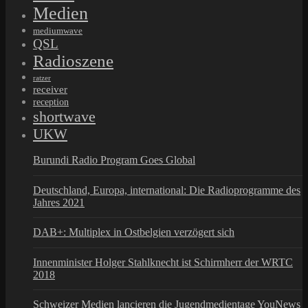
Medien
mediumwave
QSL
Radioszene
ratzer
receiver
reception
shortwave
UKW
Burundi Radio Program Goes Global
Deutschland, Europa, international: Die Radioprogramme des
Jahres 2021
DAB+: Multiplex in Ostbelgien verzögert sich
Innenminister Holger Stahlknecht ist Schirmherr der WRTC
2018
Schweizer Medien lancieren die Jugendmedientage YouNews