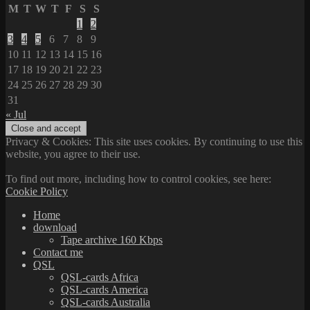
M
T
W
T
F
S
S
1
2
3
4
5
6
7
8
9
10
11
12
13
14
15
16
17
18
19
20
21
22
23
24
25
26
27
28
29
30
31
« Jul
Privacy & Cookies: This site uses cookies. By continuing to use this
website, you agree to their use.
To find out more, including how to control cookies, see here:
Cookie Policy
Home
download
Tape archive 160 Kbps
Contact me
QSL
QSL-cards Africa
QSL-cards America
QSL-cards Australia