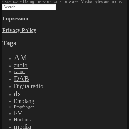
dxradio.de Dxing the world on shortwave. Media bytes and more.
Search
for:
Impressum
Privacy Policy
Tags
AM
audio
camp
DAB
Digitalradio
dx
Empfang
Empfänger
FM
Hörfunk
media