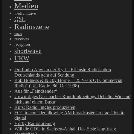
Medien
mediumwave
QSL
Radioszene
ratzer
receiver
reception
shortwave
UKW
Dorfradio Auw an der Kyll – Kleinste Radiostation
Deutschlands geht auf Sendung
Bob Holness & Nicky Horne - "25 Years Of Commercial
Radio" (TalkRadio, 8th Oct 1998)
Aus für „Feindsender“
Unwürdiges Geschacher Rundfunkbeitrags-Debatte: Wir sind
nicht auf einem Basar
Kurs: Radio-Jingles produzieren
FCC to consider allowing AM broadcasters to transition to
digital
Hörby Radioförening
Will die CDU in Sachsen-Anhalt Das Erste langfristig