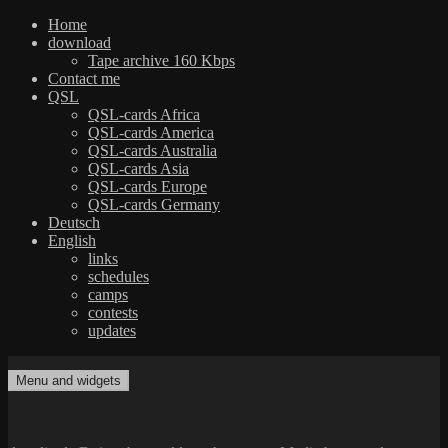
Home
download
Tape archive 160 Kbps
Contact me
QSL
QSL-cards Africa
QSL-cards America
QSL-cards Australia
QSL-cards Asia
QSL-cards Europe
QSL-cards Germany
Deutsch
English
links
schedules
camps
contests
updates
Skip
to
Menu and widgets
dxradio.de
DXing the world on shortwave
content