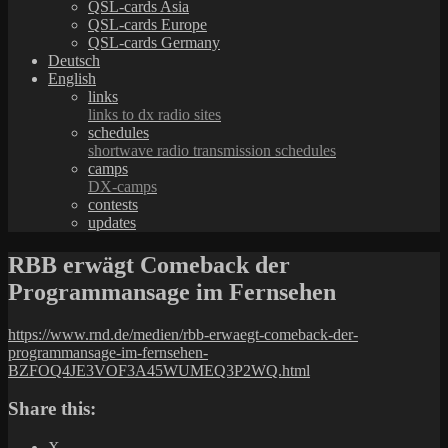
QSL-cards Asia
QSL-cards Europe
QSL-cards Germany
Deutsch
English
links
links to dx radio sites
schedules
shortwave radio transmission schedules
camps
DX-camps
contests
updates
RBB erwägt Comeback der
Programmansage im Fernsehen
https://www.rnd.de/medien/rbb-erwaegt-comeback-der-
programmansage-im-fernsehen-
BZFOQ4JE3VOF3A45WUMEQ3P2WQ.html
Share this:
X