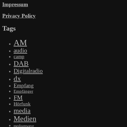
Impressum
Privacy Policy
Tags
AM
audio
camp
DAB
Digitalradio
dx
Empfang
Empfänger
FM
Hörfunk
media
Medien
mediumwave