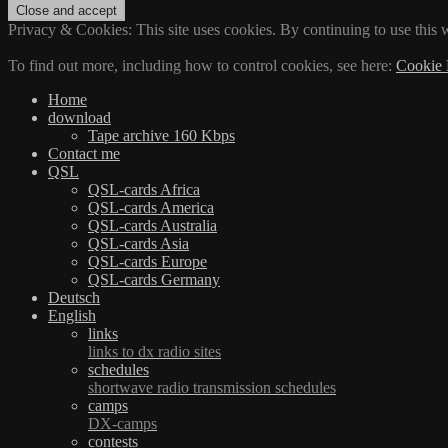
Privacy & Cookies: This site uses cookies. By continuing to use this w
To find out more, including how to control cookies, see here:
Cookie 
Home
download
Tape archive 160 Kbps
Contact me
QSL
QSL-cards Africa
QSL-cards America
QSL-cards Australia
QSL-cards Asia
QSL-cards Europe
QSL-cards Germany
Deutsch
English
links
links to dx radio sites
schedules
shortwave radio transmission schedules
camps
DX-camps
contests