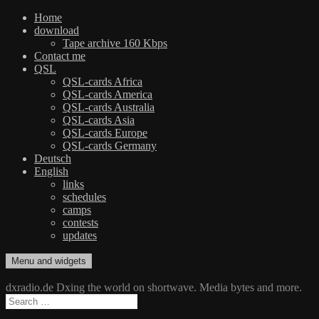
Home
download
Tape archive 160 Kbps
Contact me
QSL
QSL-cards Africa
QSL-cards America
QSL-cards Australia
QSL-cards Asia
QSL-cards Europe
QSL-cards Germany
Deutsch
English
links
schedules
camps
contests
updates
Skip
Menu and widgets
dxradio.de
DXing the world on shortwave
to
content
dxradio.de Dxing the world on shortwave. Media bytes and more.
Search
for: