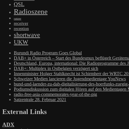
QSL
Radioszene
ratzer
receiver
reception
shortwave
UKW
Burundi Radio Program Goes Global
DAB+ in Österreich – Start des Bundesmux beflügelt Gerätema
Deutschland, Europa, international: Die Radioprogramme des 
DAB+: Multiplex in Ostbelgien verzögert sich
Innenminister Holger Stahlknecht ist Schirmherr der WRTC 2
Schweizer Medien lancieren die Jugendmedientage YouNews
bund-und-laender-zu-dab-digitalisierung-des-hoerfunks-zuegig
Podiumsdiskussion zum digitalen Hören auf den Medientagen
radio-free-asia-commemorates-year-of-the-pig
Satzentrale 28. Februar 2021
External Links
ADX