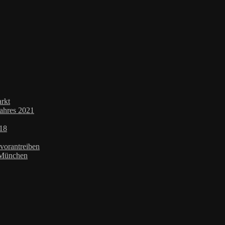
rkt
Jahres 2021
018
-vorantreiben
 München