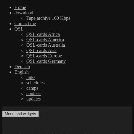
Home
download
Tape archive 160 Kbps
Contact me
QSL
QSL-cards Africa
QSL-cards America
QSL-cards Australia
QSL-cards Asia
QSL-cards Europe
QSL-cards Germany
Deutsch
English
links
schedules
camps
contests
updates
Skip
to
Menu and widgets
dxradio.de
DXing the world on shortwave
content