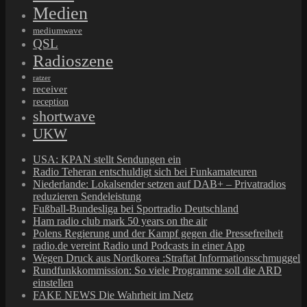
Medien
mediumwave
QSL
Radioszene
ratzer
receiver
reception
shortwave
UKW
USA: KPAN stellt Sendungen ein
Radio Teheran entschuldigt sich bei Funkamateuren
Niederlande: Lokalsender setzen auf DAB+ – Privatradios
reduzieren Sendeleistung
Fußball-Bundesliga bei Sportradio Deutschland
Ham radio club mark 50 years on the air
Polens Regierung und der Kampf gegen die Pressefreiheit
radio.de vereint Radio und Podcasts in einer App
Wegen Druck aus Nordkorea :Straftat Informationsschmuggel
Rundfunkkommission: So viele Programme soll die ARD
einstellen
FAKE NEWS Die Wahrheit im Netz