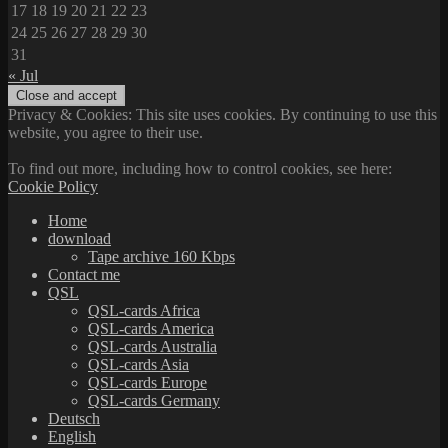
17
18
19
20
21
22
23
24
25
26
27
28
29
30
31
« Jul
Privacy & Cookies: This site uses cookies. By continuing to use this
website, you agree to their use.
To find out more, including how to control cookies, see here:
Cookie Policy
Home
download
Tape archive 160 Kbps
Contact me
QSL
QSL-cards Africa
QSL-cards America
QSL-cards Australia
QSL-cards Asia
QSL-cards Europe
QSL-cards Germany
Deutsch
English