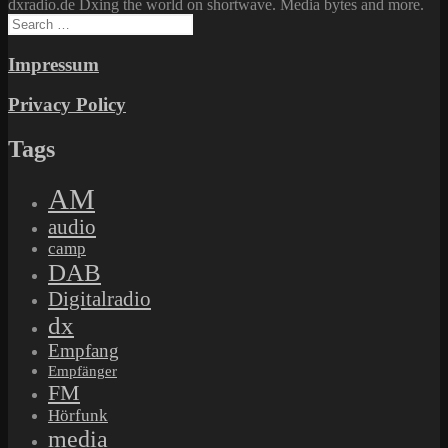
dxradio.de Dxing the world on shortwave. Media bytes and more.
Search
for:
Impressum
Privacy Policy
Tags
AM
audio
camp
DAB
Digitalradio
dx
Empfang
Empfänger
FM
Hörfunk
media