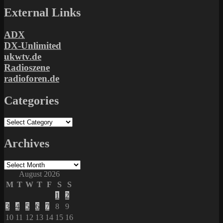
External Links
ADX
DX-Unlimited
ukwtv.de
Radioszene
radioforen.de
Categories
Categories
Archives
Archives
August 2026
M
T
W
T
F
S
S
1
2
3
4
5
6
7
8
9
10
11
12
13
14
15
16