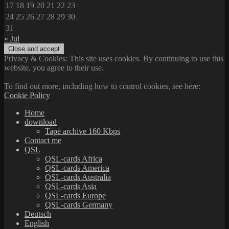
17
18
19
20
21
22
23
24
25
26
27
28
29
30
31
« Jul
Privacy & Cookies: This site uses cookies. By continuing to use this
website, you agree to their use.
To find out more, including how to control cookies, see here:
Cookie Policy
Home
download
Tape archive 160 Kbps
Contact me
QSL
QSL-cards Africa
QSL-cards America
QSL-cards Australia
QSL-cards Asia
QSL-cards Europe
QSL-cards Germany
Deutsch
English