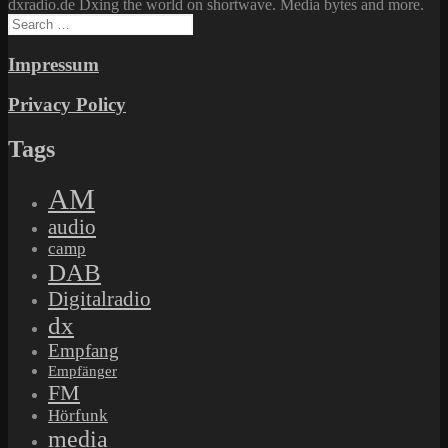
dxradio.de Dxing the world on shortwave. Media bytes and more.
Search
for:
Impressum
Privacy Policy
Tags
AM
audio
camp
DAB
Digitalradio
dx
Empfang
Empfänger
FM
Hörfunk
media