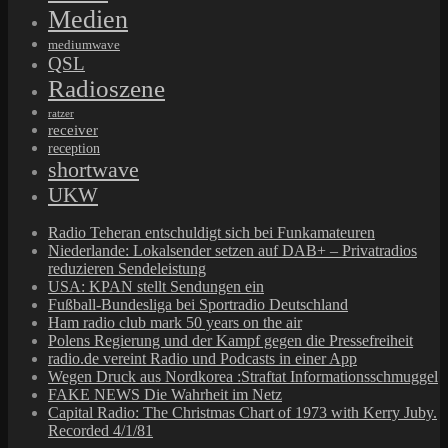
Medien
mediumwave
QSL
Radioszene
ratzer
receiver
reception
shortwave
UKW
Radio Teheran entschuldigt sich bei Funkamateuren
Niederlande: Lokalsender setzen auf DAB+ – Privatradios
reduzieren Sendeleistung
USA: KPAN stellt Sendungen ein
Fußball-Bundesliga bei Sportradio Deutschland
Ham radio club mark 50 years on the air
Polens Regierung und der Kampf gegen die Pressefreiheit
radio.de vereint Radio und Podcasts in einer App
Wegen Druck aus Nordkorea :Straftat Informationsschmuggel
FAKE NEWS Die Wahrheit im Netz
Capital Radio: The Christmas Chart of 1973 with Kerry Juby.
Recorded 4/1/81