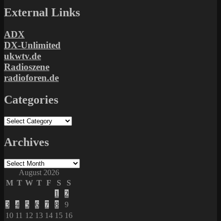
External Links
ADX
DX-Unlimited
ukwtv.de
Radioszene
radioforen.de
Categories
Categories
Archives
Archives
August 2026
M
T
W
T
F
S
S
1
2
3
4
5
6
7
8
9
10
11
12
13
14
15
16