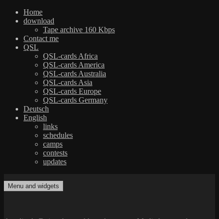
Home
download
Tape archive 160 Kbps
Contact me
QSL
QSL-cards Africa
QSL-cards America
QSL-cards Australia
QSL-cards Asia
QSL-cards Europe
QSL-cards Germany
Deutsch
English
links
schedules
camps
contests
updates
Skip
to
Menu and widgets
dxradio.de
DXing the world on shortwave
content