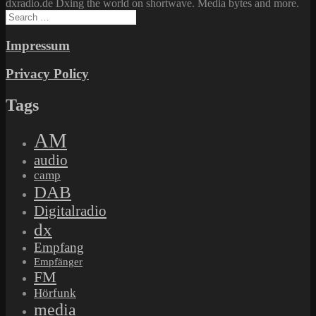
dxradio.de Dxing the world on shortwave. Media bytes and more.
Search
for:
Impressum
Privacy Policy
Tags
AM
audio
camp
DAB
Digitalradio
dx
Empfang
Empfänger
FM
Hörfunk
media