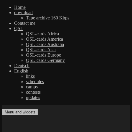
Home
download
Tape archive 160 Kbps
Contact me
QSL
QSL-cards Africa
QSL-cards America
QSL-cards Australia
QSL-cards Asia
QSL-cards Europe
QSL-cards Germany
Deutsch
English
links
schedules
camps
contests
updates
Skip
to
Menu and widgets
dxradio.de
DXing the world on shortwave
content