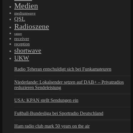
Medien
mediumwave
QSL
Radioszene
ratzer
receiver
reception
shortwave
UKW
Radio Teheran entschuldigt sich bei Funkamateuren
Niederlande: Lokalsender setzen auf DAB+ – Privatradios
reduzieren Sendeleistung
USA: KPAN stellt Sendungen ein
Fußball-Bundesliga bei Sportradio Deutschland
Ham radio club mark 50 years on the air