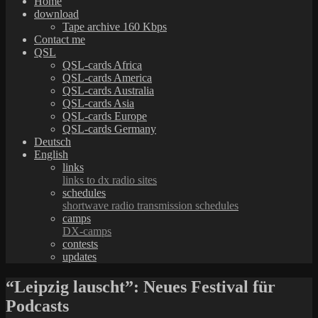
Home
download
Tape archive 160 Kbps
Contact me
QSL
QSL-cards Africa
QSL-cards America
QSL-cards Australia
QSL-cards Asia
QSL-cards Europe
QSL-cards Germany
Deutsch
English
links
links to dx radio sites
schedules
shortwave radio transmission schedules
camps
DX-camps
contests
updates
“Leipzig lauscht”: Neues Festival für
Podcasts