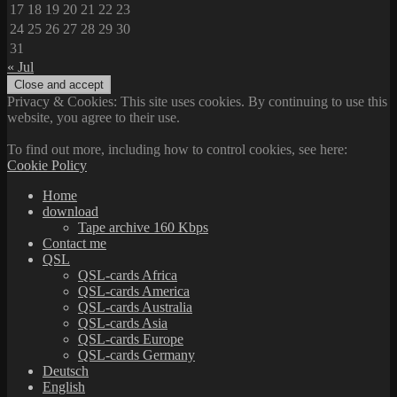
17
18
19
20
21
22
23
24
25
26
27
28
29
30
31
« Jul
Privacy & Cookies: This site uses cookies. By continuing to use this
website, you agree to their use.
To find out more, including how to control cookies, see here:
Cookie Policy
Home
download
Tape archive 160 Kbps
Contact me
QSL
QSL-cards Africa
QSL-cards America
QSL-cards Australia
QSL-cards Asia
QSL-cards Europe
QSL-cards Germany
Deutsch
English