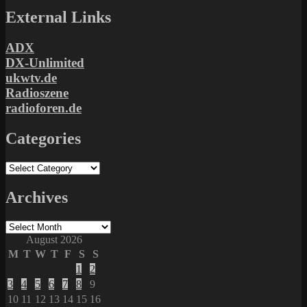
External Links
ADX
DX-Unlimited
ukwtv.de
Radioszene
radioforen.de
Categories
Categories
Archives
Archives
August 2026
M
T
W
T
F
S
S
1
2
3
4
5
6
7
8
9
10
11
12
13
14
15
16