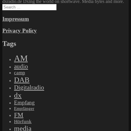
dxradio.de Dxing the world on shortwave. Media bytes and more.
Search
for:
Impressum
Privacy Policy
Tags
AM
audio
camp
DAB
Digitalradio
dx
Empfang
Empfänger
FM
Hörfunk
media