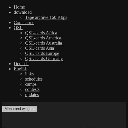
Home
download
Tape archive 160 Kbps
Contact me
QSL
QSL-cards Africa
QSL-cards America
QSL-cards Australia
QSL-cards Asia
QSL-cards Europe
QSL-cards Germany
Deutsch
English
links
schedules
camps
contests
updates
Skip
to
Menu and widgets
dxradio.de
DXing the world on shortwave
content