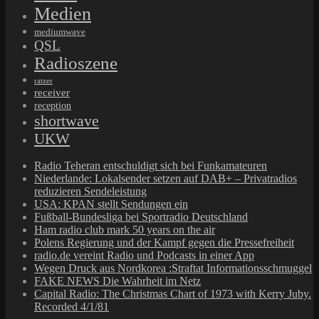
Medien
mediumwave
QSL
Radioszene
ratzer
receiver
reception
shortwave
UKW
Radio Teheran entschuldigt sich bei Funkamateuren
Niederlande: Lokalsender setzen auf DAB+ – Privatradios
reduzieren Sendeleistung
USA: KPAN stellt Sendungen ein
Fußball-Bundesliga bei Sportradio Deutschland
Ham radio club mark 50 years on the air
Polens Regierung und der Kampf gegen die Pressefreiheit
radio.de vereint Radio und Podcasts in einer App
Wegen Druck aus Nordkorea :Straftat Informationsschmuggel
FAKE NEWS Die Wahrheit im Netz
Capital Radio: The Christmas Chart of 1973 with Kerry Juby.
Recorded 4/1/81