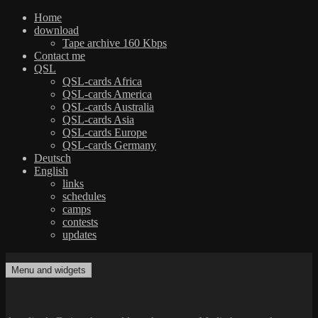
Home
download
Tape archive 160 Kbps
Contact me
QSL
QSL-cards Africa
QSL-cards America
QSL-cards Australia
QSL-cards Asia
QSL-cards Europe
QSL-cards Germany
Deutsch
English
links
schedules
camps
contests
updates
Skip
to
Menu and widgets
dxradio.de
DXing the world on shortwave
content