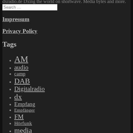
dxradio.de Dxing the world on shortwave. Media bytes and more.
Search
for:
Impressum
Privacy Policy
Tags
AM
audio
camp
DAB
Digitalradio
dx
Empfang
Empfänger
FM
Hörfunk
media