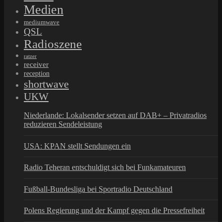
Medien
mediumwave
QSL
Radioszene
ratzer
receiver
reception
shortwave
UKW
Niederlande: Lokalsender setzen auf DAB+ – Privatradios
reduzieren Sendeleistung
USA: KPAN stellt Sendungen ein
Radio Teheran entschuldigt sich bei Funkamateuren
Fußball-Bundesliga bei Sportradio Deutschland
Polens Regierung und der Kampf gegen die Pressefreiheit