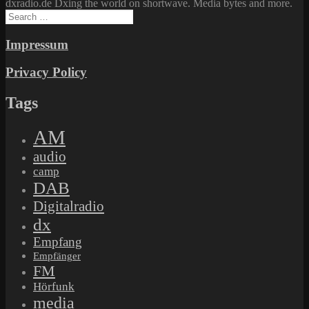
dxradio.de Dxing the world on shortwave. Media bytes and more.
Search
for:
Impressum
Privacy Policy
Tags
AM
audio
camp
DAB
Digitalradio
dx
Empfang
Empfänger
FM
Hörfunk
media