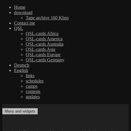
Home
download
Tape archive 160 Kbps
Contact me
QSL
QSL-cards Africa
QSL-cards America
QSL-cards Australia
QSL-cards Asia
QSL-cards Europe
QSL-cards Germany
Deutsch
English
links
schedules
camps
contests
updates
Skip
to
Menu and widgets
dxradio.de
DXing the world on shortwave
content