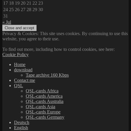
17
18
19
20
21
22
23
24
25
26
27
28
29
30
31
« Jul
Privacy & Cookies: This site uses cookies. By continuing to use this
website, you agree to their use.
To find out more, including how to control cookies, see here:
Cookie Policy
Home
download
Tape archive 160 Kbps
Contact me
QSL
QSL-cards Africa
QSL-cards America
QSL-cards Australia
QSL-cards Asia
QSL-cards Europe
QSL-cards Germany
Deutsch
English