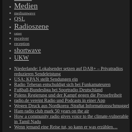
Medien
mediumwave
QSL
Radioszene
ratzer
receiver
reception
shortwave
UKW
Niederlande: Lokalsender setzen auf DAB+ – Privatradios
reduzieren Sendeleistung
USA: KPAN stellt Sendungen ein
Radio Teheran entschuldigt sich bei Funkamateuren
Fußball-Bundesliga bei Sportradio Deutschland
Polens Regierung und der Kampf gegen die Pressefreiheit
radio.de vereint Radio und Podcasts in einer App
Wegen Druck aus Nordkorea :Straftat Informationsschmuggel
Ham radio club mark 50 years on the air
How a community radio gives voice to the climate-vulnerable
in Tamil Nadu
Wenn jemand eine Reise tut, so kann er was erzählen…