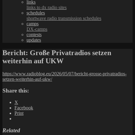
links
links to dx radio sites
schedules
shortwave radio transmission schedules
camps
DX-camps
contests
updates
Bericht: Große Privatradios setzen
weiterhin auf UKW
https://www.radioblog.eu/2026/05/07/bericht-grosse-privatradios-
setzen-weiterhin-auf-ukw/
Share this:
X
Facebook
Print
Related