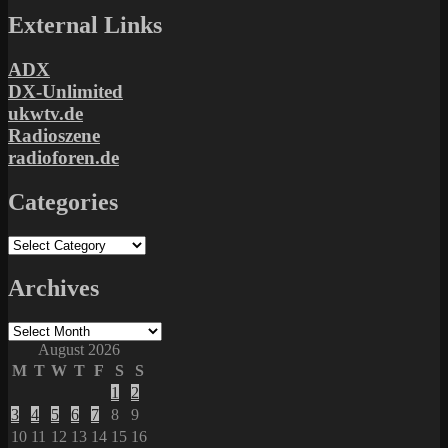
External Links
ADX
DX-Unlimited
ukwtv.de
Radioszene
radioforen.de
Categories
Categories
Archives
Archives
August 2026
M
T
W
T
F
S
S
1
2
3
4
5
6
7
8
9
10
11
12
13
14
15
16