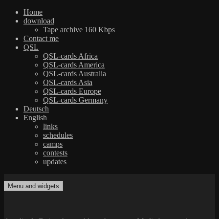
Home
download
Tape archive 160 Kbps
Contact me
QSL
QSL-cards Africa
QSL-cards America
QSL-cards Australia
QSL-cards Asia
QSL-cards Europe
QSL-cards Germany
Deutsch
English
links
schedules
camps
contests
updates
Skip
to
Menu and widgets
dxradio.de
DXing the world on shortwave
content