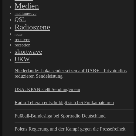
Medien
mediumwave
QSL
Radioszene
ratzer
receiver
reception
shortwave
UKW
Niederlande: Lokalsender setzen auf DAB+ – Privatradios
reduzieren Sendeleistung
USA: KPAN stellt Sendungen ein
Radio Teheran entschuldigt sich bei Funkamateuren
Fußball-Bundesliga bei Sportradio Deutschland
Polens Regierung und der Kampf gegen die Pressefreiheit