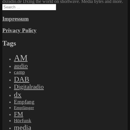
dxradio.de Dxing the world on shortwave. Media bytes and more.
Search
for:
Impressum
Privacy Policy
Tags
AM
audio
camp
DAB
Digitalradio
dx
Empfang
Empfänger
FM
Hörfunk
media