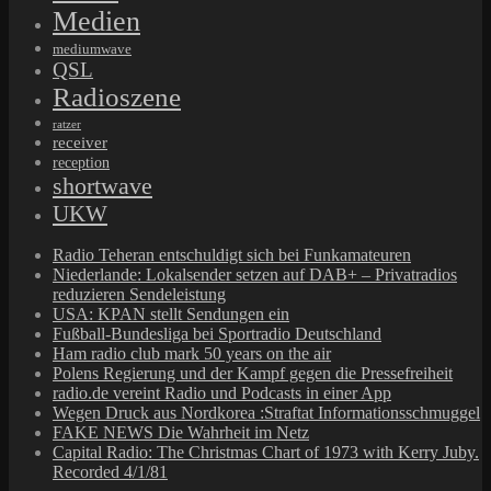
Medien
mediumwave
QSL
Radioszene
ratzer
receiver
reception
shortwave
UKW
Radio Teheran entschuldigt sich bei Funkamateuren
Niederlande: Lokalsender setzen auf DAB+ – Privatradios
reduzieren Sendeleistung
USA: KPAN stellt Sendungen ein
Fußball-Bundesliga bei Sportradio Deutschland
Ham radio club mark 50 years on the air
Polens Regierung und der Kampf gegen die Pressefreiheit
radio.de vereint Radio und Podcasts in einer App
Wegen Druck aus Nordkorea :Straftat Informationsschmuggel
FAKE NEWS Die Wahrheit im Netz
Capital Radio: The Christmas Chart of 1973 with Kerry Juby.
Recorded 4/1/81