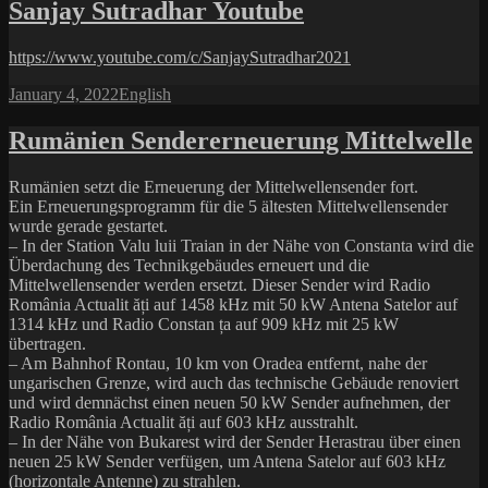
Sanjay Sutradhar Youtube
https://www.youtube.com/c/SanjaySutradhar2021
Posted
Categories
January 4, 2022
English
on
Rumänien Sendererneuerung Mittelwelle
Rumänien setzt die Erneuerung der Mittelwellensender fort.
Ein Erneuerungsprogramm für die 5 ältesten Mittelwellensender
wurde gerade gestartet.
– In der Station Valu luii Traian in der Nähe von Constanta wird die
Überdachung des Technikgebäudes erneuert und die
Mittelwellensender werden ersetzt. Dieser Sender wird Radio
România Actualit ăți auf 1458 kHz mit 50 kW Antena Satelor auf
1314 kHz und Radio Constan ța auf 909 kHz mit 25 kW
übertragen.
– Am Bahnhof Rontau, 10 km von Oradea entfernt, nahe der
ungarischen Grenze, wird auch das technische Gebäude renoviert
und wird demnächst einen neuen 50 kW Sender aufnehmen, der
Radio România Actualit ăți auf 603 kHz ausstrahlt.
– In der Nähe von Bukarest wird der Sender Herastrau über einen
neuen 25 kW Sender verfügen, um Antena Satelor auf 603 kHz
(horizontale Antenne) zu strahlen.