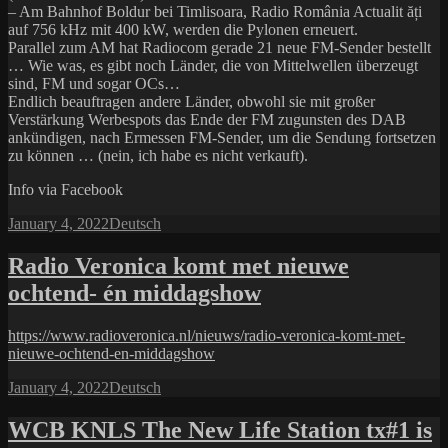
– Am Bahnhof Boldur bei Timlisoara, Radio România Actualit ăți
auf 756 kHz mit 400 kW, werden die Pylonen erneuert.
Parallel zum AM hat Radiocom gerade 21 neue FM-Sender bestellt
… Wie was, es gibt noch Länder, die von Mittelwellen überzeugt
sind, FM und sogar OCs…
Endlich beauftragen andere Länder, obwohl sie mit großer
Verstärkung Werbespots das Ende der FM zugunsten des DAB
ankündigen, nach Ermessen FM-Sender, um die Sendung fortsetzen
zu können … (nein, ich habe es nicht verkauft).
Info via Facebook
Posted
Categories
January 4, 2022
Deutsch
on
Radio Veronica komt met nieuwe
ochtend- én middagshow
https://www.radioveronica.nl/nieuws/radio-veronica-komt-met-
nieuwe-ochtend-en-middagshow
Posted
Categories
January 4, 2022
Deutsch
on
WCB KNLS The New Life Station tx#1 is