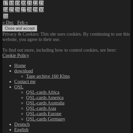
17
18
19
20
21
22
23
24
25
26
27
28
29
30
31
« Dec
Feb »
Privacy & Cookies: This site uses cookies. By continuing to use this
website, you agree to their use.
To find out more, including how to control cookies, see here:
Cookie Policy
Home
download
Tape archive 160 Kbps
Contact me
QSL
QSL-cards Africa
QSL-cards America
QSL-cards Australia
QSL-cards Asia
QSL-cards Europe
QSL-cards Germany
Deutsch
English