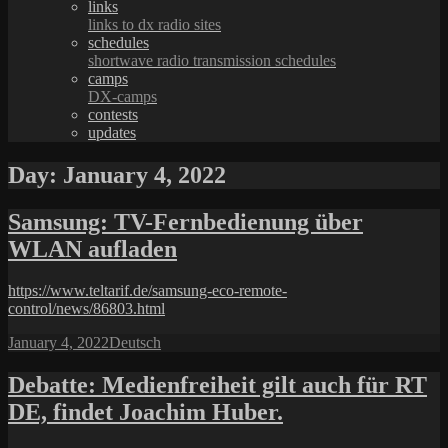
links
links to dx radio sites
schedules
shortwave radio transmission schedules
camps
DX-camps
contests
updates
Day:
January 4, 2022
Samsung: TV-Fernbedienung über
WLAN aufladen
https://www.teltarif.de/samsung-eco-remote-
control/news/86803.html
Posted
Categories
January 4, 2022
Deutsch
on
Debatte: Medienfreiheit gilt auch für RT
DE, findet Joachim Huber.