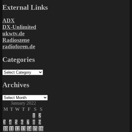
External Links
ADX
DX-Unlimited
ukwtv.de
Radioszene
radioforen.de
Categories
Categories
Archives
Archives
January 2022
M
T
W
T
F
S
S
1
2
3
4
5
6
7
8
9
10
11
12
13
14
15
16