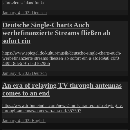
jahre-deutschlandfunk/
Posted
Categories
January 4, 2022
Deutsch
on
Deutsche Single-Charts Auch
werbefinanzierte Streams fließen ab
sofort ein
https://www.spiegel.de/kultur/musik/deutsche-single-charts-auch-
werbefinanzierte-streams-fliessen-ab-sofort-ein-a-afc1d9a8-c0f0-
4495-8de6-91cfad16296b
Posted
Categories
January 4, 2022
Deutsch
on
An era of relaying TV through antennas
comes to an end
https://www.tribuneindia.com/news/amritsar/an-era-of-relaying-tv-
through-antennas-comes-to-an-end-357597
Posted
Categories
January 4, 2022
English
on