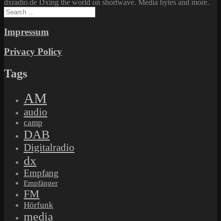
dxradio.de Dxing the world on shortwave. Media bytes and more.
Search
for:
Impressum
Privacy Policy
Tags
AM
audio
camp
DAB
Digitalradio
dx
Empfang
Empfänger
FM
Hörfunk
media