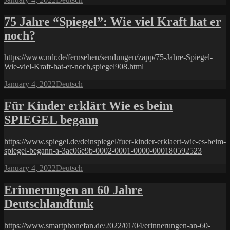
on
75 Jahre “Spiegel”: Wie viel Kraft hat er
noch?
https://www.ndr.de/fernsehen/sendungen/zapp/75-Jahre-Spiegel-
Wie-viel-Kraft-hat-er-noch,spiegel908.html
Posted
Categories
January 4, 2022
Deutsch
on
Für Kinder erklärt Wie es beim
SPIEGEL begann
https://www.spiegel.de/deinspiegel/fuer-kinder-erklaert-wie-es-beim-
spiegel-begann-a-3ac06e9b-0002-0001-0000-000180592523
Posted
Categories
January 4, 2022
Deutsch
on
Erinnerungen an 60 Jahre
Deutschlandfunk
https://www.smartphonefan.de/2022/01/04/erinnerungen-an-60-