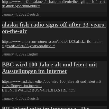
https://www.turi2.de/aktuell/debatte-medienfreiheit-gilt-auch-fuer-rt-
de-findet-joachim-huber/
Posted
Categories
January 4, 2022
Deutsch
on
alaska-fish-radio-signs-off-after-33-years-
on-the-air
https://www.undercurrentnews.com/2022/01/03/alaska-fish-radio-
signs-off-after-33-years-on-the-air/
Posted
Categories
January 4, 2022
English
on
BBC wird 100 Jahre alt und feiert mit
Ausstellungen im Internet
https://www.rnd.de/medien/bbc-wird-100-jahre-alt-und-feiert-mit-
ausstellungen-im-internet-
BH3NFHWACKZBUSN4IFL3HXSTRE.html
Posted
Categories
January 4, 2022
Deutsch
on
BR-Intendantin im Interview: „Die