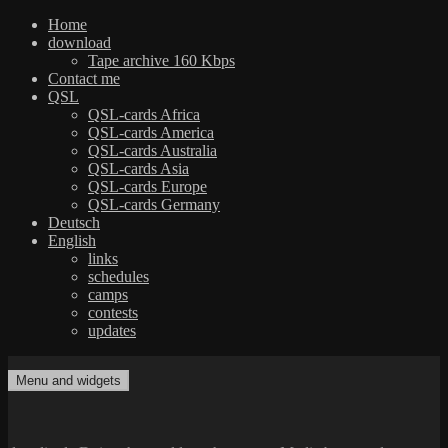
Home
download
Tape archive 160 Kbps
Contact me
QSL
QSL-cards Africa
QSL-cards America
QSL-cards Australia
QSL-cards Asia
QSL-cards Europe
QSL-cards Germany
Deutsch
English
links
schedules
camps
contests
updates
Skip
to
Menu and widgets
dxradio.de
DXing the world on shortwave
content