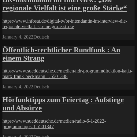
regionale Vielfalt ist eine große Stärke“
https://www.infosat.de/digital-tv/br-intendantin-im-interview-die-
regionale-vielfalt-ist-eine-gro-e-st-rke
Posted
Categories
January 4, 2022
Deutsch
on
Öffentlich-rechtlicher Rundfunk : An
einem Strang
https://www.sueddeutsche.de/medien/ndr-programmdirektion-katja-
marx-frank-beckmann-1.5501348
Posted
Categories
January 4, 2022
Deutsch
on
Hörfunktipps zum Feiertag : Aufstiege
und Absürze
https://www.sueddeutsche.de/medien/radio-6-1-2022-
programmtipps-1.5501347
Posted
Categories
January 4, 2022
Deutsch