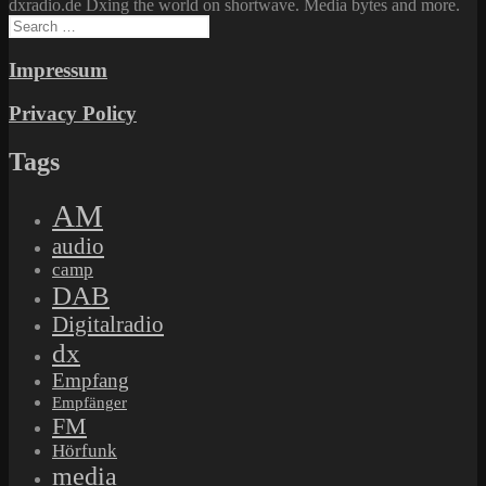
dxradio.de Dxing the world on shortwave. Media bytes and more.
Search
for:
Impressum
Privacy Policy
Tags
AM
audio
camp
DAB
Digitalradio
dx
Empfang
Empfänger
FM
Hörfunk
media