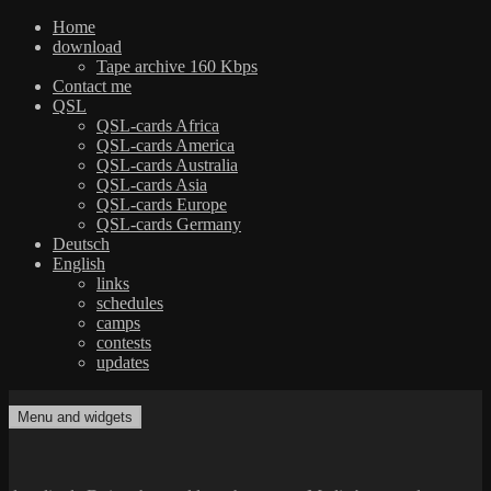
Home
download
Tape archive 160 Kbps
Contact me
QSL
QSL-cards Africa
QSL-cards America
QSL-cards Australia
QSL-cards Asia
QSL-cards Europe
QSL-cards Germany
Deutsch
English
links
schedules
camps
contests
updates
Skip
to
Menu and widgets
dxradio.de
DXing the world on shortwave
content