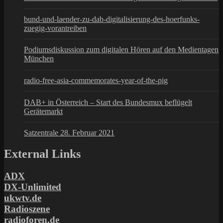
bund-und-laender-zu-dab-digitalisierung-des-hoerfunks-
zuegig-vorantreiben
Podiumsdiskussion zum digitalen Hören auf den Medientagen
München
radio-free-asia-commemorates-year-of-the-pig
DAB+ in Österreich – Start des Bundesmux beflügelt
Gerätemarkt
Satzentrale 28. Februar 2021
External Links
ADX
DX-Unlimited
ukwtv.de
Radioszene
radioforen.de