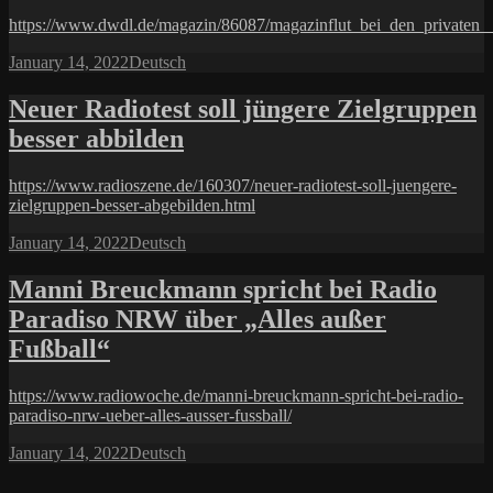
https://www.dwdl.de/magazin/86087/magazinflut_bei_den_privaten_
Posted
Categories
January 14, 2022
Deutsch
on
Neuer Radiotest soll jüngere Zielgruppen
besser abbilden
https://www.radioszene.de/160307/neuer-radiotest-soll-juengere-
zielgruppen-besser-abgebilden.html
Posted
Categories
January 14, 2022
Deutsch
on
Manni Breuckmann spricht bei Radio
Paradiso NRW über „Alles außer
Fußball“
https://www.radiowoche.de/manni-breuckmann-spricht-bei-radio-
paradiso-nrw-ueber-alles-ausser-fussball/
Posted
Categories
January 14, 2022
Deutsch
on