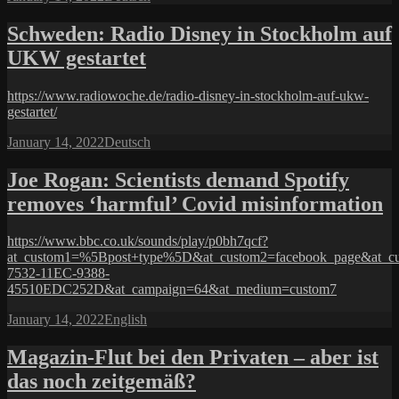
on
Schweden: Radio Disney in Stockholm auf
UKW gestartet
https://www.radiowoche.de/radio-disney-in-stockholm-auf-ukw-
gestartet/
Posted
Categories
January 14, 2022
Deutsch
on
Joe Rogan: Scientists demand Spotify
removes ‘harmful’ Covid misinformation
https://www.bbc.co.uk/sounds/play/p0bh7qcf?
at_custom1=%5Bpost+type%5D&at_custom2=facebook_page&at_c
7532-11EC-9388-
45510EDC252D&at_campaign=64&at_medium=custom7
Posted
Categories
January 14, 2022
English
on
Magazin-Flut bei den Privaten – aber ist
das noch zeitgemäß?