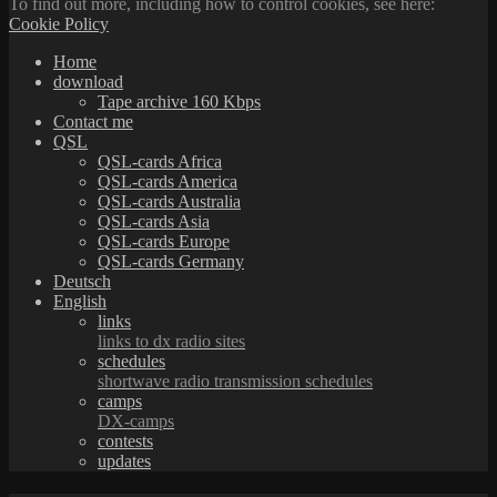
To find out more, including how to control cookies, see here:
Cookie Policy
Home
download
Tape archive 160 Kbps
Contact me
QSL
QSL-cards Africa
QSL-cards America
QSL-cards Australia
QSL-cards Asia
QSL-cards Europe
QSL-cards Germany
Deutsch
English
links
links to dx radio sites
schedules
shortwave radio transmission schedules
camps
DX-camps
contests
updates