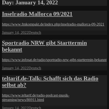
Day:
January 14, 2022
Inselradio Mallorca 09/2021
https://www.fmkompakt.de/index.php/inselradio-mallorca-09-2021
Posted
Categories
January 14, 2022
Deutsch
on
Sportradio NRW gibt Starttermin
bekannt
https://www.infosat.de/radio/sportradio-nrw-gibt-starttermin-bekannt
Posted
Categories
January 14, 2022
Deutsch
on
teltarif.de-Talk: Schafft sich das Radio
selbst ab?
https://www.teltarif.de/radio-podcast-musik-
streaming/news/86911.html
Posted
Categories
January 14, 2022
Deutsch