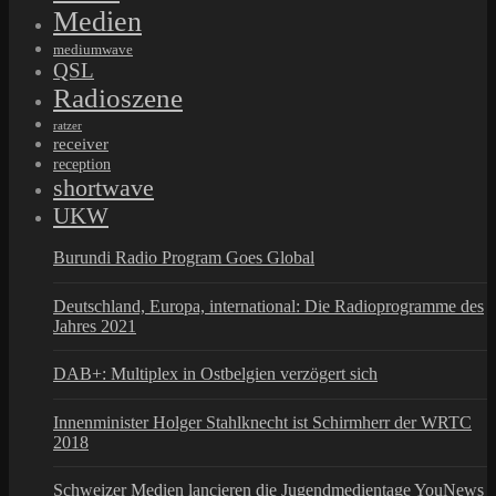
Medien
mediumwave
QSL
Radioszene
ratzer
receiver
reception
shortwave
UKW
Burundi Radio Program Goes Global
Deutschland, Europa, international: Die Radioprogramme des
Jahres 2021
DAB+: Multiplex in Ostbelgien verzögert sich
Innenminister Holger Stahlknecht ist Schirmherr der WRTC
2018
Schweizer Medien lancieren die Jugendmedientage YouNews