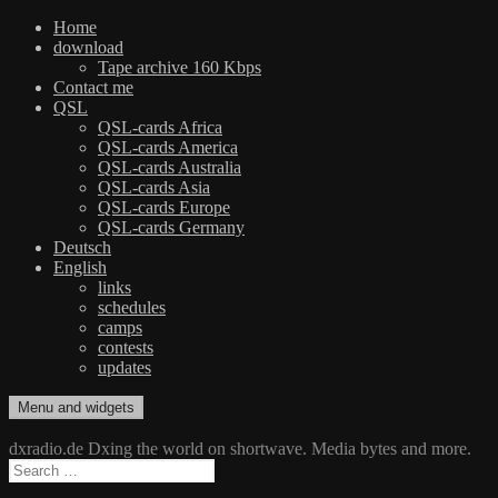
Home
download
Tape archive 160 Kbps
Contact me
QSL
QSL-cards Africa
QSL-cards America
QSL-cards Australia
QSL-cards Asia
QSL-cards Europe
QSL-cards Germany
Deutsch
English
links
schedules
camps
contests
updates
Skip
Menu and widgets
dxradio.de
DXing the world on shortwave
to
content
dxradio.de Dxing the world on shortwave. Media bytes and more.
Search
for: