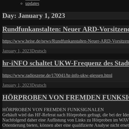
updates
Day:
January 1, 2023
Rundfunkanstalten: Neuer ARD-Vorsitzen
https://www.heise.de/news/Rundfunkanstalten-Neuer-ARD-Vorsitzen
Posted
Categories
January 1, 2023
Deutsch
on
hr-iNFO schaltet UKW-Frequenz des Stad
https://www.radioszene.de/170041/hr-info-ukw-giessen.html
Posted
Categories
January 1, 2023
Deutsch
on
HÖRPROBEN VON FREMDEN FUNKS
HÖRPROBEN VON FREMDEN FUNKSIGNALEN
Gehäuft wird das HF-Referat nach Hörproben gefragt, die bei der Ide
Nachfolgend daher eine Auflistung von Links zu Hörproben im WAV-Fo
Orientierung bieten, können aber eine qualifizierte Analyse nicht erse