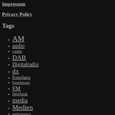
Impressum
Privacy Policy
Tags
AM
audio
camp
DAB
Digitalradio
dx
Empfang
Empfänger
FM
Hörfunk
media
Medien
mediumwave