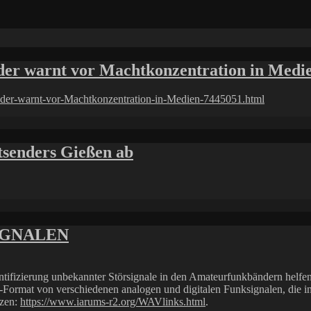
der warnt vor Machtkonzentration in Medi
der-warnt-vor-Machtkonzentration-in-Medien-7445051.html
tsenders Gießen ab
IGNALEN
ntifizierung unbekannter Störsignale in den Amateurfunkbändern helfe
rmat von verschiedenen analogen und digitalen Funksignalen, die in 
tzen:
https://www.iarums-r2.org/WAVlinks.html
.