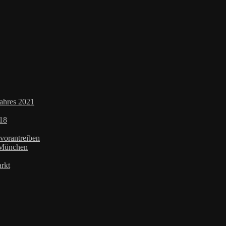
Jahres 2021
018
-vorantreiben
 München
rkt