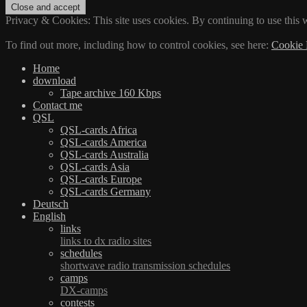
Privacy & Cookies: This site uses cookies. By continuing to use this w
To find out more, including how to control cookies, see here:
Cookie 
Home
download
Tape archive 160 Kbps
Contact me
QSL
QSL-cards Africa
QSL-cards America
QSL-cards Australia
QSL-cards Asia
QSL-cards Europe
QSL-cards Germany
Deutsch
English
links
links to dx radio sites
schedules
shortwave radio transmission schedules
camps
DX-camps
contests