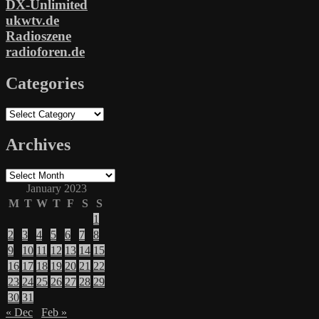
DX-Unlimited
ukwtv.de
Radioszene
radioforen.de
Categories
Categories
Archives
Archives
January 2023
M
T
W
T
F
S
S
1
2
3
4
5
6
7
8
9
10
11
12
13
14
15
16
17
18
19
20
21
22
23
24
25
26
27
28
29
30
31
« Dec
Feb »