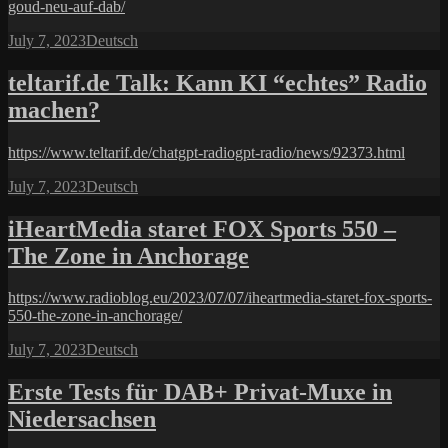
goud-neu-auf-dab/
Posted
Categories
July 7, 2023
Deutsch
on
teltarif.de Talk: Kann KI “echtes” Radio
machen?
https://www.teltarif.de/chatgpt-radiogpt-radio/news/92373.html
Posted
Categories
July 7, 2023
Deutsch
on
iHeartMedia staret FOX Sports 550 –
The Zone in Anchorage
https://www.radioblog.eu/2023/07/07/iheartmedia-staret-fox-sports-
550-the-zone-in-anchorage/
Posted
Categories
July 7, 2023
Deutsch
on
Erste Tests für DAB+ Privat-Muxe in
Niedersachsen