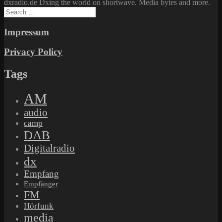
dxradio.de Dxing the world on shortwave. Media bytes and more.
Search
for:
Impressum
Privacy Policy
Tags
AM
audio
camp
DAB
Digitalradio
dx
Empfang
Empfänger
FM
Hörfunk
media