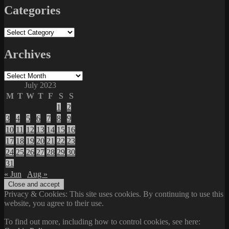
Categories
Categories
Archives
Archives
July 2023
M
T
W
T
F
S
S
1
2
3
4
5
6
7
8
9
10
11
12
13
14
15
16
17
18
19
20
21
22
23
24
25
26
27
28
29
30
31
« Jun
Aug »
Privacy & Cookies: This site uses cookies. By continuing to use this
website, you agree to their use.
To find out more, including how to control cookies, see here: