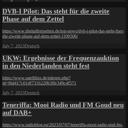
DVB-I Pilot: Das steht für die zweite
Phase auf dem Zettel
https://www.digitalfernsehen.de/top-news/dvb-i-pilot-das-steht-fuer-
die-zweite-phase-auf-dem-zettel-1100506/
Posted
Categories
July 7, 2023
Deutsch
on
UKW: Ergebnisse der Frequenzauktion
in den Niederlanden steht fest
https://www.satellifax.de/mlesen.php?
id=f6d417c01df731b220b3ffe349c4f571
Posted
Categories
July 7, 2023
Deutsch
on
Teneriffa: Mooi Radio und FM Goud neu
auf DAB+
https://www.radioblog.eu/2023/07/07/teneriffa-mooi-radio-und-fm-