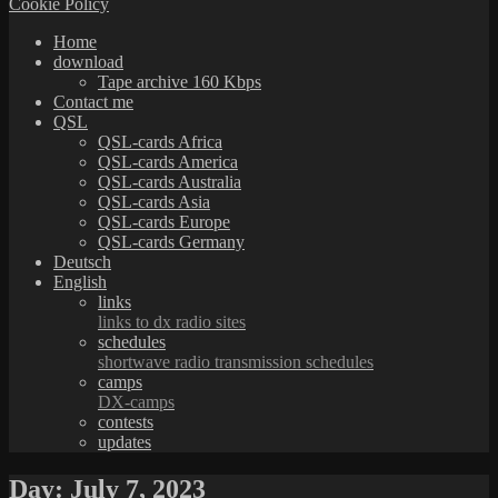
Cookie Policy
Home
download
Tape archive 160 Kbps
Contact me
QSL
QSL-cards Africa
QSL-cards America
QSL-cards Australia
QSL-cards Asia
QSL-cards Europe
QSL-cards Germany
Deutsch
English
links
links to dx radio sites
schedules
shortwave radio transmission schedules
camps
DX-camps
contests
updates
Day:
July 7, 2023