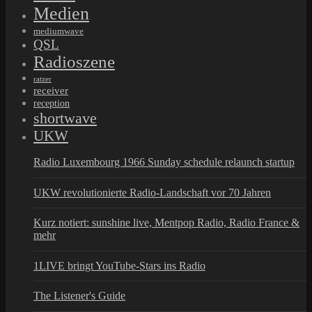
Medien
mediumwave
QSL
Radioszene
ratzer
receiver
reception
shortwave
UKW
Radio Luxembourg 1966 Sunday schedule relaunch startup
UKW revolutionierte Radio-Landschaft vor 70 Jahren
Kurz notiert: sunshine live, Mentpop Radio, Radio France &
mehr
1LIVE bringt YouTube-Stars ins Radio
The Listener's Guide