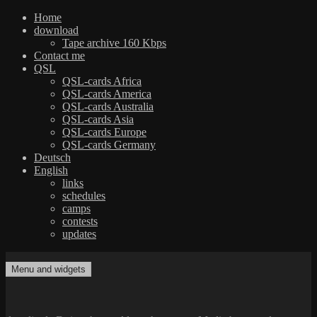
Home
download
Tape archive 160 Kbps
Contact me
QSL
QSL-cards Africa
QSL-cards America
QSL-cards Australia
QSL-cards Asia
QSL-cards Europe
QSL-cards Germany
Deutsch
English
links
schedules
camps
contests
updates
Skip
to
Menu and widgets
dxradio.de
DXing the world on shortwave
content