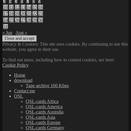
3
4
5
6
7
8
9
10
11
12
13
14
15
16
17
18
19
20
21
22
23
24
25
26
27
28
29
30
31
« Jun
Aug »
Privacy & Cookies: This site uses cookies. By continuing to use this
website, you agree to their use.
To find out more, including how to control cookies, see here:
Cookie Policy
Home
download
Tape archive 160 Kbps
Contact me
QSL
QSL-cards Africa
QSL-cards America
QSL-cards Australia
QSL-cards Asia
QSL-cards Europe
QSL-cards Germany