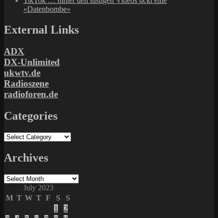
TikTok … hinter den lustigen Videos tickt eine
«Datenbombe»
External Links
ADX
DX-Unlimited
ukwtv.de
Radioszene
radioforen.de
Categories
Categories
Archives
Archives
July 2023
M
T
W
T
F
S
S
1
2