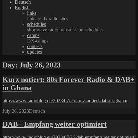
Deutsch
English
links
links to dx radio sites
schedules
shortwave radio transmission schedules
camps
DX-camps
contests
updates
Day:
July 26, 2023
Kurz notiert: 80s Forever Radio & DAB+
in Ghana
https://www.radioblog.eu/2023/07/25/kurz-notiert-dab-in-ghana/
Posted
Categories
July 26, 2023
Deutsch
on
DAB+ Empfang weiter optimiert
https://www.radioblog.eu/2023/07/26/dab-empfang-weiter-optimiert/