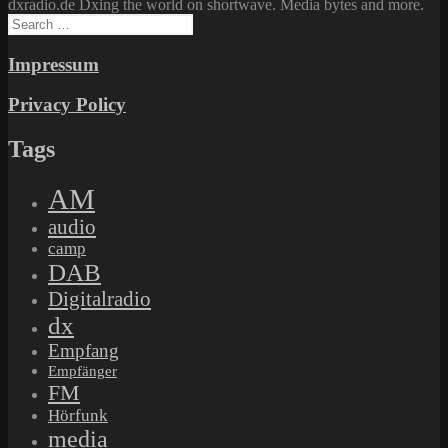
dxradio.de Dxing the world on shortwave. Media bytes and more.
Search
for:
Impressum
Privacy Policy
Tags
AM
audio
camp
DAB
Digitalradio
dx
Empfang
Empfänger
FM
Hörfunk
media