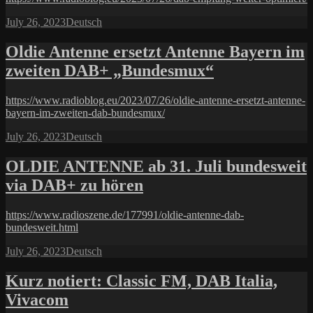
Posted
Categories
July 26, 2023
Deutsch
on
Oldie Antenne ersetzt Antenne Bayern im
zweiten DAB+ „Bundesmux“
https://www.radioblog.eu/2023/07/26/oldie-antenne-ersetzt-antenne-
bayern-im-zweiten-dab-bundesmux/
Posted
Categories
July 26, 2023
Deutsch
on
OLDIE ANTENNE ab 31. Juli bundesweit
via DAB+ zu hören
https://www.radioszene.de/177991/oldie-antenne-dab-
bundesweit.html
Posted
Categories
July 26, 2023
Deutsch
on
Kurz notiert: Classic FM, DAB Italia,
Vivacom