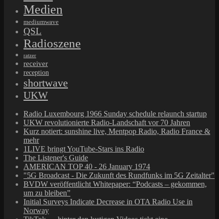
Medien
mediumwave
QSL
Radioszene
ratzer
receiver
reception
shortwave
UKW
Radio Luxembourg 1966 Sunday schedule relaunch startup
UKW revolutionierte Radio-Landschaft vor 70 Jahren
Kurz notiert: sunshine live, Mentpop Radio, Radio France &
mehr
1LIVE bringt YouTube-Stars ins Radio
The Listener's Guide
AMERICAN TOP 40 - 26 January 1974
"5G Broadcast - Die Zukunft des Rundfunks im 5G Zeitalter"
BVDW veröffentlicht Whitepaper: “Podcasts – gekommen,
um zu bleiben”
Initial Surveys Indicate Decrease in OTA Radio Use in
Norway