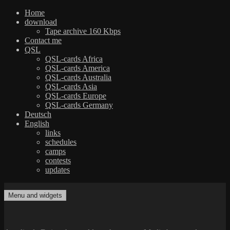
Home
download
Tape archive 160 Kbps
Contact me
QSL
QSL-cards Africa
QSL-cards America
QSL-cards Australia
QSL-cards Asia
QSL-cards Europe
QSL-cards Germany
Deutsch
English
links
schedules
camps
contests
updates
Skip
to
Menu and widgets
dxradio.de
DXing the world on shortwave
content