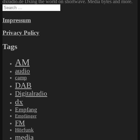
dxradio.de Dxing the world on shortwave. Media bytes and more.
Search
for:
Impressum
Privacy Policy
Tags
AM
audio
camp
DAB
Digitalradio
dx
Empfang
Empfänger
FM
Hörfunk
media