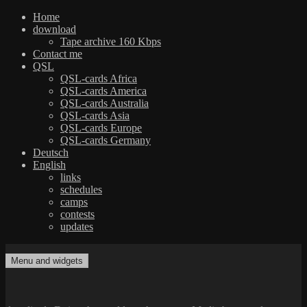
Home
download
Tape archive 160 Kbps
Contact me
QSL
QSL-cards Africa
QSL-cards America
QSL-cards Australia
QSL-cards Asia
QSL-cards Europe
QSL-cards Germany
Deutsch
English
links
schedules
camps
contests
updates
Skip
to
Menu and widgets
dxradio.de
DXing the world on shortwave
content