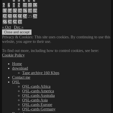
6
7
8
9
10
11
12
13
14
15
16
17
18
19
20
21
22
23
24
25
26
27
28
29
30
« Oct
Dec »
Privacy & Cookies: This site uses cookies. By continuing to use this
website, you agree to their use.
To find out more, including how to control cookies, see here:
Cookie Policy
Home
download
Tape archive 160 Kbps
Contact me
QSL
QSL-cards Africa
QSL-cards America
QSL-cards Australia
QSL-cards Asia
QSL-cards Europe
QSL-cards Germany