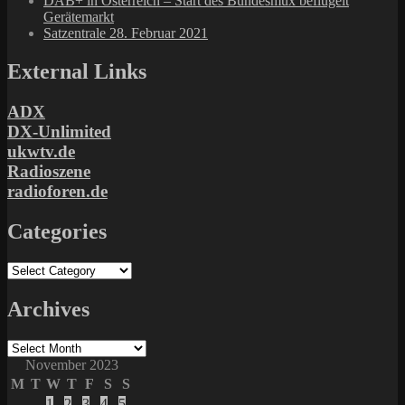
DAB+ in Österreich – Start des Bundesmux beflügelt
Gerätemarkt
Satzentrale 28. Februar 2021
External Links
ADX
DX-Unlimited
ukwtv.de
Radioszene
radioforen.de
Categories
Categories
Archives
Archives
November 2023
M
T
W
T
F
S
S
1
2
3
4
5