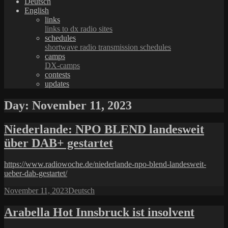
Deutsch
English
links
links to dx radio sites
schedules
shortwave radio transmission schedules
camps
DX-camps
contests
updates
Day:
November 11, 2023
Niederlande: NPO BLEND landesweit
über DAB+ gestartet
https://www.radiowoche.de/niederlande-npo-blend-landesweit-
ueber-dab-gestartet/
Posted
Categories
November 11, 2023
Deutsch
on
Arabella Hot Innsbruck ist insolvent