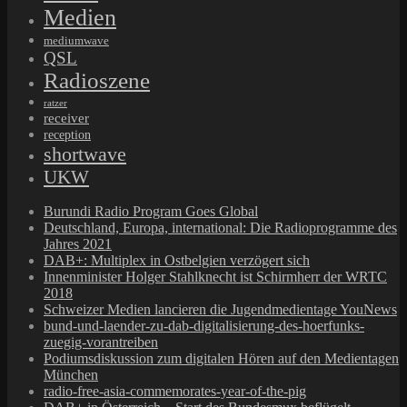
Medien
mediumwave
QSL
Radioszene
ratzer
receiver
reception
shortwave
UKW
Burundi Radio Program Goes Global
Deutschland, Europa, international: Die Radioprogramme des
Jahres 2021
DAB+: Multiplex in Ostbelgien verzögert sich
Innenminister Holger Stahlknecht ist Schirmherr der WRTC
2018
Schweizer Medien lancieren die Jugendmedientage YouNews
bund-und-laender-zu-dab-digitalisierung-des-hoerfunks-
zuegig-vorantreiben
Podiumsdiskussion zum digitalen Hören auf den Medientagen
München
radio-free-asia-commemorates-year-of-the-pig