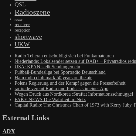
QSL
Radioszene
ratzer
receiver
reception
shortwave
UKW
Radio Teheran entschuldigt sich bei Funkamateuren
Niederlande: Lokalsender setzen auf DAB+ – Privatradios redu
USA: KPAN stellt Sendungen ein
Fußball-Bundesliga bei Sportradio Deutschland
Ham radio club mark 50 years on the air
Polens Regierung und der Kampf gegen die Pressefreiheit
radio.de vereint Radio und Podcasts in einer App
Wegen Druck aus Nordkorea :Straftat Informationsschmuggel
FAKE NEWS Die Wahrheit im Netz
Capital Radio: The Christmas Chart of 1973 with Kerry Juby. 
External Links
ADX