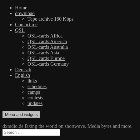
Home
download
Tape archive 160 Kbps
Contact me
QSL
QSL-cards Africa
QSL-cards America
QSL-cards Australia
QSL-cards Asia
QSL-cards Europe
QSL-cards Germany
Deutsch
English
links
schedules
camps
contests
updates
Skip
Menu and widgets
dxradio.de
DXing the world on shortwave
to
content
dxradio.de Dxing the world on shortwave. Media bytes and more.
Search
for: