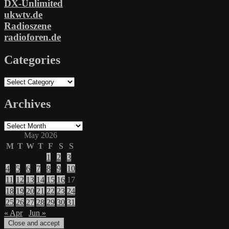
DX-Unlimited
ukwtv.de
Radioszene
radioforen.de
Categories
Categories
Archives
Archives
May 2026
M
T
W
T
F
S
S
1
2
3
4
5
6
7
8
9
10
11
12
13
14
15
16
17
18
19
20
21
22
23
24
25
26
27
28
29
30
31
« Apr
Jun »