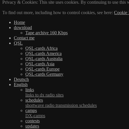
Privacy & Cookies: This site uses cookies. By continuing to use this w
To find out more, including how to control cookies, see here:
Cookie 
Home
download
Tape archive 160 Kbps
Contact me
QSL
QSL-cards Africa
QSL-cards America
QSL-cards Australia
QSL-cards Asia
QSL-cards Europe
QSL-cards Germany
Deutsch
English
links
links to dx radio sites
schedules
shortwave radio transmission schedules
camps
DX-camps
contests
updates