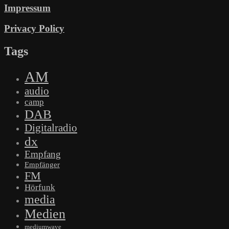
Impressum
Privacy Policy
Tags
AM
audio
camp
DAB
Digitalradio
dx
Empfang
Empfänger
FM
Hörfunk
media
Medien
mediumwave