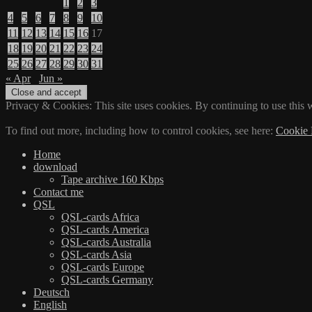
1
2
3
4
5
6
7
8
9
10
11
12
13
14
15
16
17
18
19
20
21
22
23
24
25
26
27
28
29
30
31
« Apr
Jun »
Privacy & Cookies: This site uses cookies. By continuing to use this w
To find out more, including how to control cookies, see here:
Cookie 
Home
download
Tape archive 160 Kbps
Contact me
QSL
QSL-cards Africa
QSL-cards America
QSL-cards Australia
QSL-cards Asia
QSL-cards Europe
QSL-cards Germany
Deutsch
English