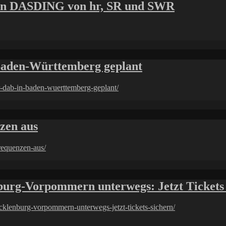
uen DASDING von hr, SR und SWR
 Baden-Württemberg geplant
r-dab-in-baden-wuerttemberg-geplant/
zen aus
requenzen-aus/
urg-Vorpommern unterwegs: Jetzt Tickets 
cklenburg-vorpommern-unterwegs-jetzt-tickets-sichern/