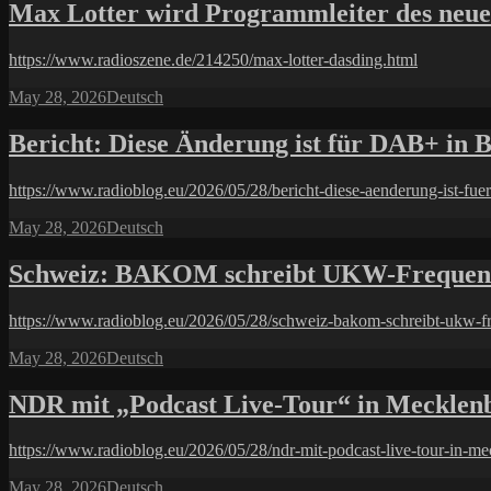
Max Lotter wird Programmleiter des ne
https://www.radioszene.de/214250/max-lotter-dasding.html
Posted
Categories
May 28, 2026
Deutsch
on
Bericht: Diese Änderung ist für DAB+ in
https://www.radioblog.eu/2026/05/28/bericht-diese-aenderung-ist-fue
Posted
Categories
May 28, 2026
Deutsch
on
Schweiz: BAKOM schreibt UKW-Frequen
https://www.radioblog.eu/2026/05/28/schweiz-bakom-schreibt-ukw-f
Posted
Categories
May 28, 2026
Deutsch
on
NDR mit „Podcast Live-Tour“ in Mecklenb
https://www.radioblog.eu/2026/05/28/ndr-mit-podcast-live-tour-in-me
Posted
Categories
May 28, 2026
Deutsch