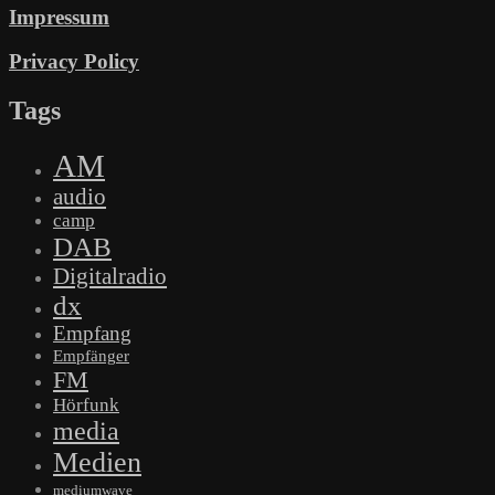
Impressum
Privacy Policy
Tags
AM
audio
camp
DAB
Digitalradio
dx
Empfang
Empfänger
FM
Hörfunk
media
Medien
mediumwave