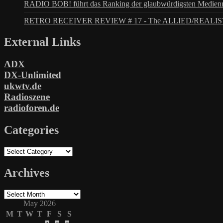
RADIO BOB! führt das Ranking der glaubwürdigsten Medienm
RETRO RECEIVER REVIEW # 17 - The ALLIED/REALIS
External Links
ADX
DX-Unlimited
ukwtv.de
Radioszene
radioforen.de
Categories
Categories
Archives
Archives
May 2026
M
T
W
T
F
S
S