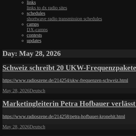
links
links to dx radio sites
schedules
shortwave radio transmission schedules
camps
DX-camps
contests
updates
Day:
May 28, 2026
Schweiz schreibt 20 UKW-Frequenzpakete 
https://www.radioszene.de/214254/ukw-frequenzen-schweiz.html
Posted
Categories
May 28, 2026
Deutsch
on
Marketingleiterin Petra Hofbauer verlässt
https://www.radioszene.de/214258/petra-hofbauer-kronehit.html
Posted
Categories
May 28, 2026
Deutsch
on