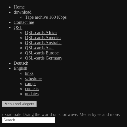
Home
download
Tape archive 160 Kbps
Contact me
QSL
QSL-cards Africa
QSL-cards America
QSL-cards Australia
QSL-cards Asia
QSL-cards Europe
QSL-cards Germany
Deutsch
English
links
schedules
camps
contests
updates
Skip
Menu and widgets
dxradio.de
DXing the world on shortwave
to
content
dxradio.de Dxing the world on shortwave. Media bytes and more.
Search
for: