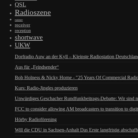
QSL
Radioszene
ratzer
receiver
reception
shortwave
UKW
Dorfradio Auw an der Kyll – Kleinste Radiostation Deutschla
Aus für „Feindsender“
Bob Holness & Nicky Horne - "25 Years Of Commercial Radio
Kurs: Radio-Jingles produzieren
Unwürdiges Geschacher Rundfunkbeitrags-Debatte: Wir sind n
FCC to consider allowing AM broadcasters to transition to digit
Hörby Radioförening
Will die CDU in Sachsen-Anhalt Das Erste langfristig abschaff