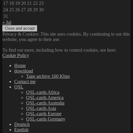
17
18
19
20
21
22
23
24
25
26
27
28
29
30
31
« Jul
Privacy & Cookies: This site uses cookies. By continuing to use this
website, you agree to their use.
To find out more, including how to control cookies, see here:
Cookie Policy
Home
download
Tape archive 160 Kbps
Contact me
QSL
QSL-cards Africa
QSL-cards America
QSL-cards Australia
QSL-cards Asia
QSL-cards Europe
QSL-cards Germany
Deutsch
English