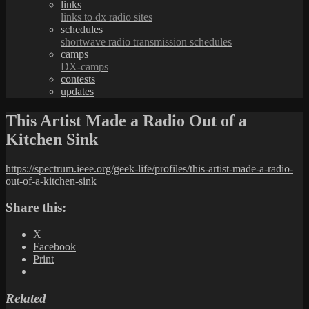
links
links to dx radio sites
schedules
shortwave radio transmission schedules
camps
DX-camps
contests
updates
This Artist Made a Radio Out of a
Kitchen Sink
https://spectrum.ieee.org/geek-life/profiles/this-artist-made-a-radio-
out-of-a-kitchen-sink
Share this:
X
Facebook
Print
Related