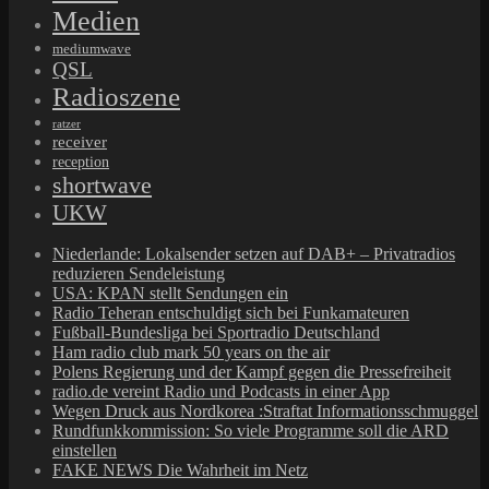
Medien
mediumwave
QSL
Radioszene
ratzer
receiver
reception
shortwave
UKW
Niederlande: Lokalsender setzen auf DAB+ – Privatradios
reduzieren Sendeleistung
USA: KPAN stellt Sendungen ein
Radio Teheran entschuldigt sich bei Funkamateuren
Fußball-Bundesliga bei Sportradio Deutschland
Ham radio club mark 50 years on the air
Polens Regierung und der Kampf gegen die Pressefreiheit
radio.de vereint Radio und Podcasts in einer App
Wegen Druck aus Nordkorea :Straftat Informationsschmuggel
Rundfunkkommission: So viele Programme soll die ARD
einstellen
FAKE NEWS Die Wahrheit im Netz