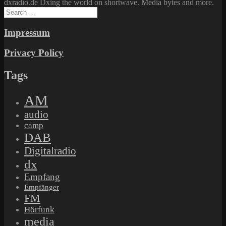
dxradio.de Dxing the world on shortwave. Media bytes and more.
Search
for:
Impressum
Privacy Policy
Tags
AM
audio
camp
DAB
Digitalradio
dx
Empfang
Empfänger
FM
Hörfunk
media