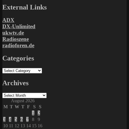
External Links
ADX
DX-Unlimited
ukwtv.de
Radioszene
radioforen.de
Categories
Categories
Archives
Archives
August 2026
M
T
W
T
F
S
S
1
2
3
4
5
6
7
8
9
10
11
12
13
14
15
16