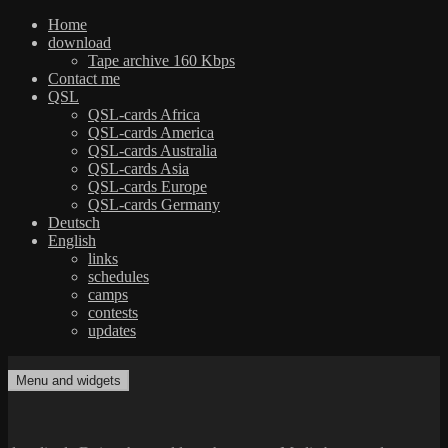
Home
download
Tape archive 160 Kbps
Contact me
QSL
QSL-cards Africa
QSL-cards America
QSL-cards Australia
QSL-cards Asia
QSL-cards Europe
QSL-cards Germany
Deutsch
English
links
schedules
camps
contests
updates
Skip
to
Menu and widgets
dxradio.de
DXing the world on shortwave
content