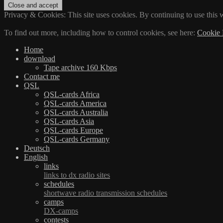
Privacy & Cookies: This site uses cookies. By continuing to use this w
To find out more, including how to control cookies, see here:
Cookie 
Home
download
Tape archive 160 Kbps
Contact me
QSL
QSL-cards Africa
QSL-cards America
QSL-cards Australia
QSL-cards Asia
QSL-cards Europe
QSL-cards Germany
Deutsch
English
links
links to dx radio sites
schedules
shortwave radio transmission schedules
camps
DX-camps
contests