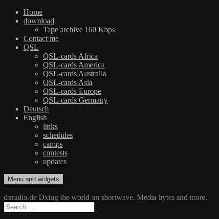
Home
download
Tape archive 160 Kbps
Contact me
QSL
QSL-cards Africa
QSL-cards America
QSL-cards Australia
QSL-cards Asia
QSL-cards Europe
QSL-cards Germany
Deutsch
English
links
schedules
camps
contests
updates
Skip
Menu and widgets
dxradio.de
DXing the world on shortwave
to
content
dxradio.de Dxing the world on shortwave. Media bytes and more.
Search
for: