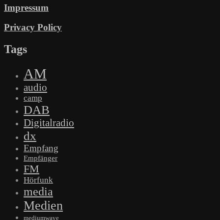
Impressum
Privacy Policy
Tags
AM
audio
camp
DAB
Digitalradio
dx
Empfang
Empfänger
FM
Hörfunk
media
Medien
mediumwave