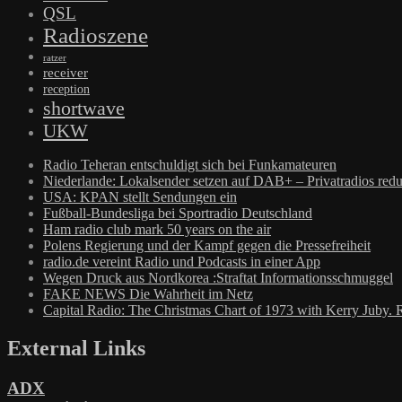
QSL
Radioszene
ratzer
receiver
reception
shortwave
UKW
Radio Teheran entschuldigt sich bei Funkamateuren
Niederlande: Lokalsender setzen auf DAB+ – Privatradios redu
USA: KPAN stellt Sendungen ein
Fußball-Bundesliga bei Sportradio Deutschland
Ham radio club mark 50 years on the air
Polens Regierung und der Kampf gegen die Pressefreiheit
radio.de vereint Radio und Podcasts in einer App
Wegen Druck aus Nordkorea :Straftat Informationsschmuggel
FAKE NEWS Die Wahrheit im Netz
Capital Radio: The Christmas Chart of 1973 with Kerry Juby. 
External Links
ADX