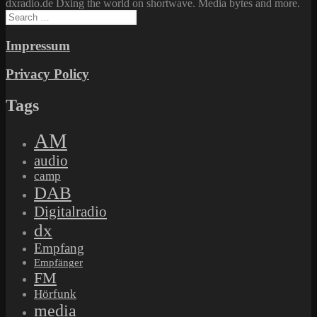
dxradio.de Dxing the world on shortwave. Media bytes and more.
Search
for:
Impressum
Privacy Policy
Tags
AM
audio
camp
DAB
Digitalradio
dx
Empfang
Empfänger
FM
Hörfunk
media