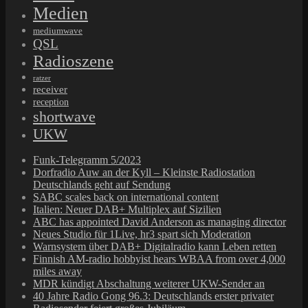
Medien
mediumwave
QSL
Radioszene
ratzer
receiver
reception
shortwave
UKW
Funk-Telegramm 5/2023
Dorfradio Auw an der Kyll – Kleinste Radiostation
Deutschlands geht auf Sendung
SABC scales back on international content
Italien: Neuer DAB+ Multiplex auf Sizilien
ABC has appointed David Anderson as managing director
Neues Studio für 1Live, hr3 spart sich Moderation
Warnsystem über DAB+ Digitalradio kann Leben retten
Finnish AM-radio hobbyist hears WBAA from over 4,000
miles away
MDR kündigt Abschaltung weiterer UKW-Sender an
40 Jahre Radio Gong 96.3: Deutschlands erster privater