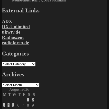
Radiosender feiert großes Jubiläum
External Links
ADX
DX-Unlimited
ukwtv.de
Radioszene
radioforen.de
Categories
Categories
Archives
Archives
August 2026
M
T
W
T
F
S
S
1
2
3
4
5
6
7
8
9