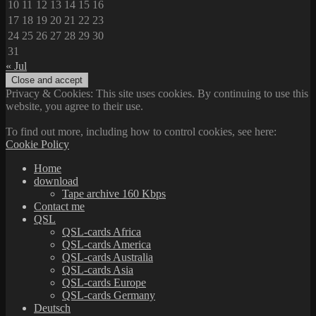
10
11
12
13
14
15
16
17
18
19
20
21
22
23
24
25
26
27
28
29
30
31
« Jul
Privacy & Cookies: This site uses cookies. By continuing to use this
website, you agree to their use.
To find out more, including how to control cookies, see here:
Cookie Policy
Home
download
Tape archive 160 Kbps
Contact me
QSL
QSL-cards Africa
QSL-cards America
QSL-cards Australia
QSL-cards Asia
QSL-cards Europe
QSL-cards Germany
Deutsch