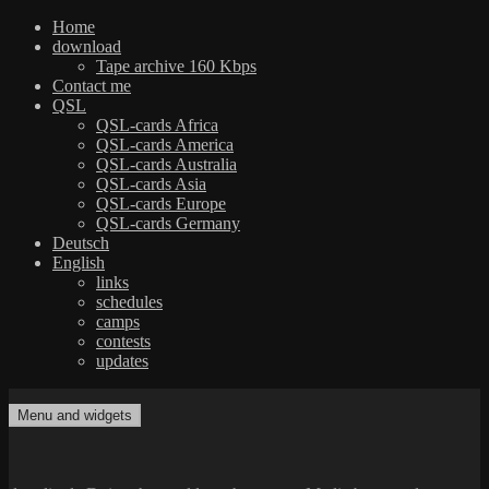
Home
download
Tape archive 160 Kbps
Contact me
QSL
QSL-cards Africa
QSL-cards America
QSL-cards Australia
QSL-cards Asia
QSL-cards Europe
QSL-cards Germany
Deutsch
English
links
schedules
camps
contests
updates
Skip
to
Menu and widgets
dxradio.de
DXing the world on shortwave
content