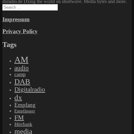
dxradio.de Dxing the world on shortwave. Media bytes and more.
Search
for:
Impressum
Privacy Policy
Tags
AM
audio
camp
DAB
Digitalradio
dx
Empfang
Empfänger
FM
Hörfunk
media