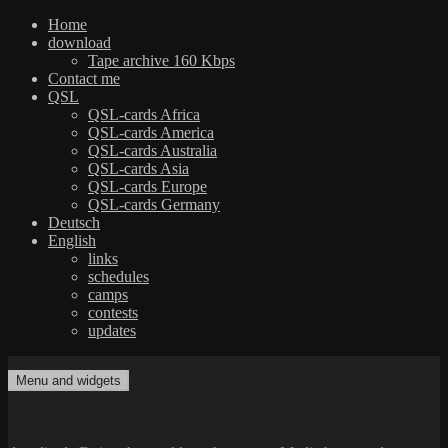
Home
download
Tape archive 160 Kbps
Contact me
QSL
QSL-cards Africa
QSL-cards America
QSL-cards Australia
QSL-cards Asia
QSL-cards Europe
QSL-cards Germany
Deutsch
English
links
schedules
camps
contests
updates
Skip
to
Menu and widgets
dxradio.de
DXing the world on shortwave
content