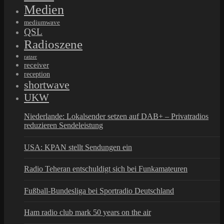
Medien
mediumwave
QSL
Radioszene
ratzer
receiver
reception
shortwave
UKW
Niederlande: Lokalsender setzen auf DAB+ – Privatradios
reduzieren Sendeleistung
USA: KPAN stellt Sendungen ein
Radio Teheran entschuldigt sich bei Funkamateuren
Fußball-Bundesliga bei Sportradio Deutschland
Ham radio club mark 50 years on the air