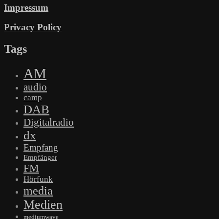
Impressum
Privacy Policy
Tags
AM
audio
camp
DAB
Digitalradio
dx
Empfang
Empfänger
FM
Hörfunk
media
Medien
mediumwave