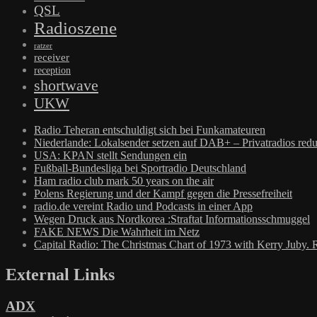
QSL
Radioszene
ratzer
receiver
reception
shortwave
UKW
Radio Teheran entschuldigt sich bei Funkamateuren
Niederlande: Lokalsender setzen auf DAB+ – Privatradios redu
USA: KPAN stellt Sendungen ein
Fußball-Bundesliga bei Sportradio Deutschland
Ham radio club mark 50 years on the air
Polens Regierung und der Kampf gegen die Pressefreiheit
radio.de vereint Radio und Podcasts in einer App
Wegen Druck aus Nordkorea :Straftat Informationsschmuggel
FAKE NEWS Die Wahrheit im Netz
Capital Radio: The Christmas Chart of 1973 with Kerry Juby. 
External Links
ADX