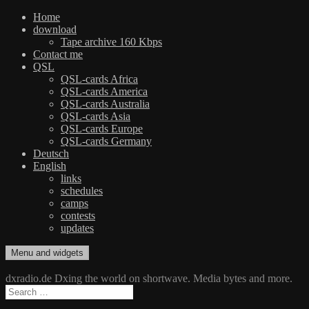
Home
download
Tape archive 160 Kbps
Contact me
QSL
QSL-cards Africa
QSL-cards America
QSL-cards Australia
QSL-cards Asia
QSL-cards Europe
QSL-cards Germany
Deutsch
English
links
schedules
camps
contests
updates
Skip
Menu and widgets
dxradio.de
DXing the world on shortwave
to
content
dxradio.de Dxing the world on shortwave. Media bytes and more.
Search
for: