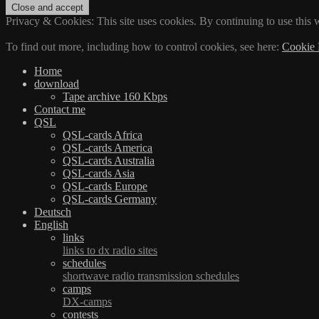
Privacy & Cookies: This site uses cookies. By continuing to use this w
To find out more, including how to control cookies, see here:
Cookie 
Home
download
Tape archive 160 Kbps
Contact me
QSL
QSL-cards Africa
QSL-cards America
QSL-cards Australia
QSL-cards Asia
QSL-cards Europe
QSL-cards Germany
Deutsch
English
links
links to dx radio sites
schedules
shortwave radio transmission schedules
camps
DX-camps
contests