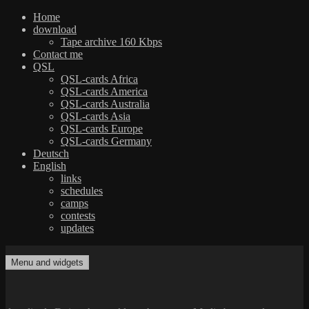
Home
download
Tape archive 160 Kbps
Contact me
QSL
QSL-cards Africa
QSL-cards America
QSL-cards Australia
QSL-cards Asia
QSL-cards Europe
QSL-cards Germany
Deutsch
English
links
schedules
camps
contests
updates
Skip
to
Menu and widgets
dxradio.de
DXing the world on shortwave
content