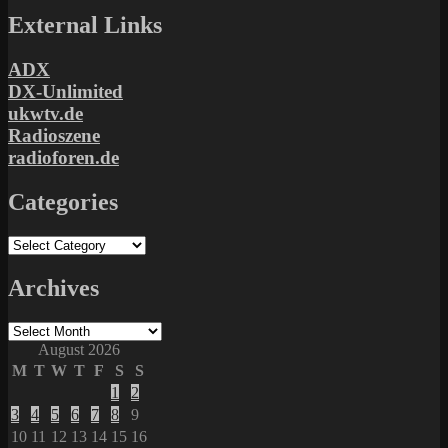
External Links
ADX
DX-Unlimited
ukwtv.de
Radioszene
radioforen.de
Categories
Categories
Archives
Archives
August 2026
M
T
W
T
F
S
S
1
2
3
4
5
6
7
8
9
10
11
12
13
14
15
16