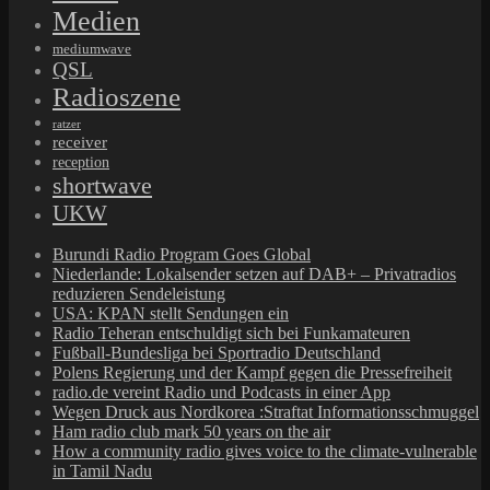
Medien
mediumwave
QSL
Radioszene
ratzer
receiver
reception
shortwave
UKW
Burundi Radio Program Goes Global
Niederlande: Lokalsender setzen auf DAB+ – Privatradios
reduzieren Sendeleistung
USA: KPAN stellt Sendungen ein
Radio Teheran entschuldigt sich bei Funkamateuren
Fußball-Bundesliga bei Sportradio Deutschland
Polens Regierung und der Kampf gegen die Pressefreiheit
radio.de vereint Radio und Podcasts in einer App
Wegen Druck aus Nordkorea :Straftat Informationsschmuggel
Ham radio club mark 50 years on the air
How a community radio gives voice to the climate-vulnerable
in Tamil Nadu