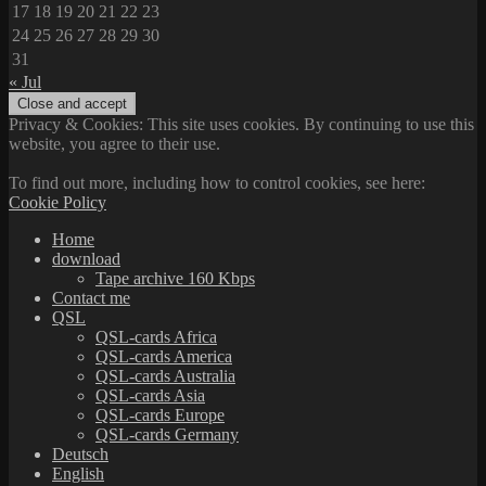
17
18
19
20
21
22
23
24
25
26
27
28
29
30
31
« Jul
Privacy & Cookies: This site uses cookies. By continuing to use this
website, you agree to their use.
To find out more, including how to control cookies, see here:
Cookie Policy
Home
download
Tape archive 160 Kbps
Contact me
QSL
QSL-cards Africa
QSL-cards America
QSL-cards Australia
QSL-cards Asia
QSL-cards Europe
QSL-cards Germany
Deutsch
English