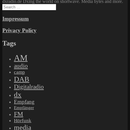
dxradio.de Dxing the world on shortwave. Media bytes and more.
Search
for:
Impressum
Privacy Policy
Tags
AM
audio
camp
DAB
Digitalradio
dx
Empfang
Empfänger
FM
Hörfunk
media