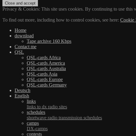
Privacy & Cookies: This site uses cookies. By continuing to use this w
To find out more, including how to control cookies, see here:
Cookie 
Home
download
Tape archive 160 Kbps
Contact me
QSL
QSL-cards Africa
QSL-cards America
QSL-cards Australia
QSL-cards Asia
QSL-cards Europe
QSL-cards Germany
Deutsch
English
links
links to dx radio sites
schedules
shortwave radio transmission schedules
camps
DX-camps
contests