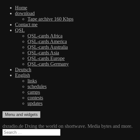
Home
download
Tape archive 160 Kbps
Contact me
QSL
QSL-cards Africa
QSL-cards America
QSL-cards Australia
QSL-cards Asia
QSL-cards Europe
QSL-cards Germany
Deutsch
English
links
schedules
camps
contests
updates
Skip
Menu and widgets
dxradio.de
DXing the world on shortwave
to
content
dxradio.de Dxing the world on shortwave. Media bytes and more.
Search
for: