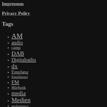
Impressum
Privacy Policy
Tags
AM
audio
camp
DAB
Digitalradio
dx
Empfang
Empfänger
FM
Hörfunk
media
Medien
mediumwave