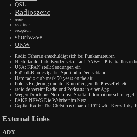
QSL
Radioszene
ratzer
receiver
reception
shortwave
UKW
Radio Teheran entschuldigt sich bei Funkamateuren
Niederlande: Lokalsender setzen auf DAB+ – Privatradios redu
USA: KPAN stellt Sendungen ein
Fußball-Bundesliga bei Sportradio Deutschland
Ham radio club mark 50 years on the air
Polens Regierung und der Kampf gegen die Pressefreiheit
radio.de vereint Radio und Podcasts in einer App
Wegen Druck aus Nordkorea :Straftat Informationsschmuggel
FAKE NEWS Die Wahrheit im Netz
Capital Radio: The Christmas Chart of 1973 with Kerry Juby. 
External Links
ADX