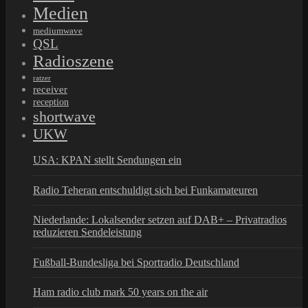
Medien
mediumwave
QSL
Radioszene
ratzer
receiver
reception
shortwave
UKW
USA: KPAN stellt Sendungen ein
Radio Teheran entschuldigt sich bei Funkamateuren
Niederlande: Lokalsender setzen auf DAB+ – Privatradios
reduzieren Sendeleistung
Fußball-Bundesliga bei Sportradio Deutschland
Ham radio club mark 50 years on the air