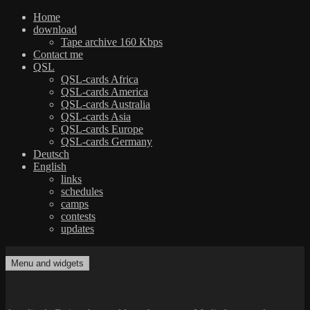
Home
download
Tape archive 160 Kbps
Contact me
QSL
QSL-cards Africa
QSL-cards America
QSL-cards Australia
QSL-cards Asia
QSL-cards Europe
QSL-cards Germany
Deutsch
English
links
schedules
camps
contests
updates
Skip
to
Menu and widgets
dxradio.de
DXing the world on shortwave
content