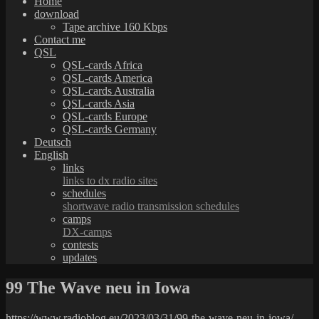
Home
download
Tape archive 160 Kbps
Contact me
QSL
QSL-cards Africa
QSL-cards America
QSL-cards Australia
QSL-cards Asia
QSL-cards Europe
QSL-cards Germany
Deutsch
English
links
links to dx radio sites
schedules
shortwave radio transmission schedules
camps
DX-camps
contests
updates
99 The Wave neu in Iowa
https://www.radioblog.eu/2023/03/31/99-the-wave-neu-in-iowa/