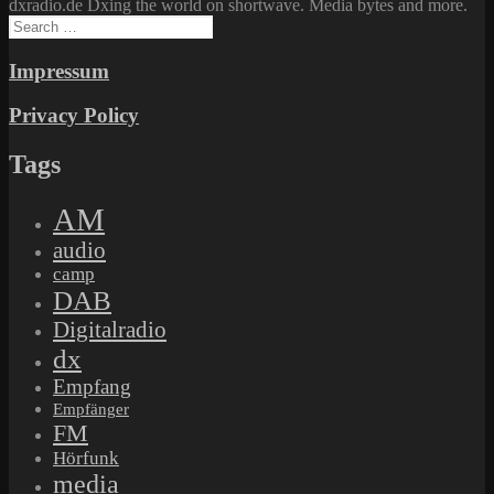
dxradio.de Dxing the world on shortwave. Media bytes and more.
Search
for:
Impressum
Privacy Policy
Tags
AM
audio
camp
DAB
Digitalradio
dx
Empfang
Empfänger
FM
Hörfunk
media